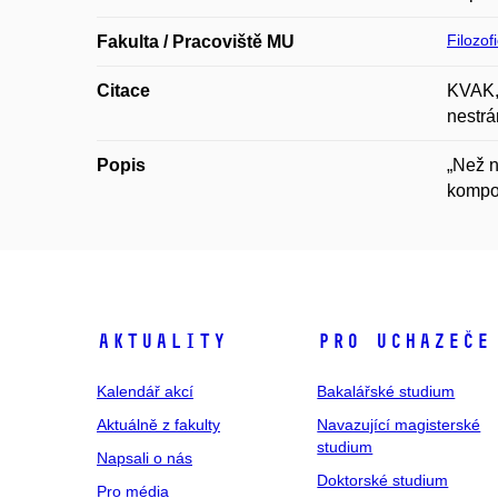
Filozof
Fakulta / Pracoviště MU
Citace
KVAK, 
nestr
Popis
„Než n
kompoz
Aktuality
Pro uchazeče
Kalendář akcí
Bakalářské studium
Aktuálně z fakulty
Navazující magisterské
studium
Napsali o nás
Doktorské studium
Pro média