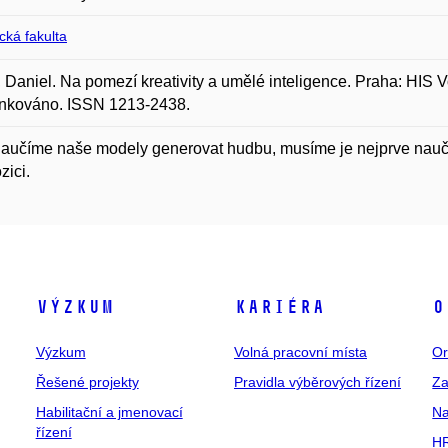
ická fakulta
Daniel. Na pomezí kreativity a umělé inteligence. Praha: HIS Vo
ánkováno. ISSN 1213-2438.
aučíme naše modely generovat hudbu, musíme je nejprve naučit 
ici.
Výzkum
Kariéra
O
Výzkum
Volná pracovní místa
Or
Řešené projekty
Pravidla výběrových řízení
Za
Habilitační a jmenovací
Na
řízení
HR