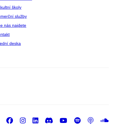
kultní školy
merční služby
e nás najdete
ntakt
ední deska
Facebook
Instagram
LinkedIn
Discord
Youtube
Spotify
Podcast
Sound