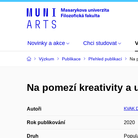
Novinky a akce
Chci studovat
Výzkum
Publikace
Přehled publikací
Na p
Na pomezí kreativity a 
KVAK D
Autoři
Rok publikování
2020
Druh
Popula