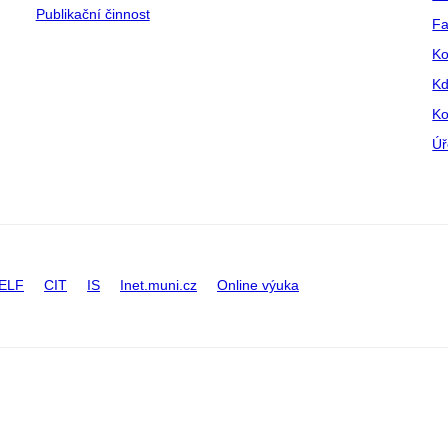
Publikační činnost
Fa
Ko
Kd
Ko
Úř
ELF
CIT
IS
Inet.muni.cz
Online výuka