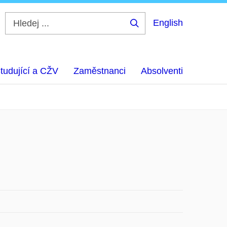
English
Hledej
...
tudující a CŽV
Zaměstnanci
Absolventi