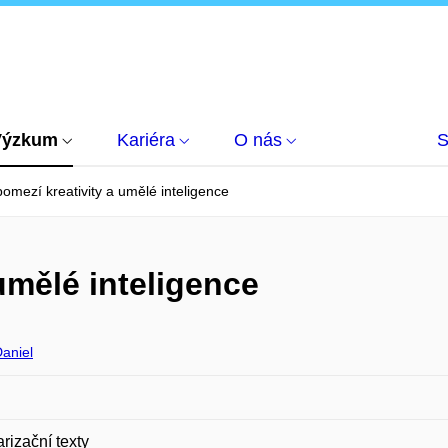
Výzkum
Kariéra
O nás
S
omezí kreativity a umělé inteligence
umělé inteligence
aniel
rizační texty