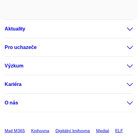
Aktuality
Pro uchazeče
Výzkum
Kariéra
O nás
Mail M365
Knihovna
Digitální knihovna
Medial
ELF