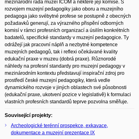
mezinárodní rada muzeí ICOM a některé její komise. S
rozvojem muzejní pedagogiky jako oboru a muzejního
pedagoga jako svébytné profese se postupně z obecných
požadavků generují, za výrazného přispění odborných
komisí v rámci profesních organizací a úsilím konkrétních
badatelů, specifické standardy v muzejní pedagogice. Ty
odrážejí jak pracovní náplň a nezbytné kompetence
muzejních pedagogů, tak i reflexi očekávané kvality
edukační praxe v muzeu (dobrá praxe). Různorodé
náhledy na profesní standardy pro muzejní pedagogy v
mezinárodním kontextu představují inspirační zdroj pro
prostředí české muzejní pedagogiky, která vedle
dynamického rozvoje v jiných oblastech své působnosti
(edukační praxe, ukotvení pozice v legislativě) k formulaci
vlastních profesních standardů teprve pozvolna směřuje.
Související projekty:
Archeologické terénní prospekce, exkavace,
dokumentace a muzejní prezentace IX