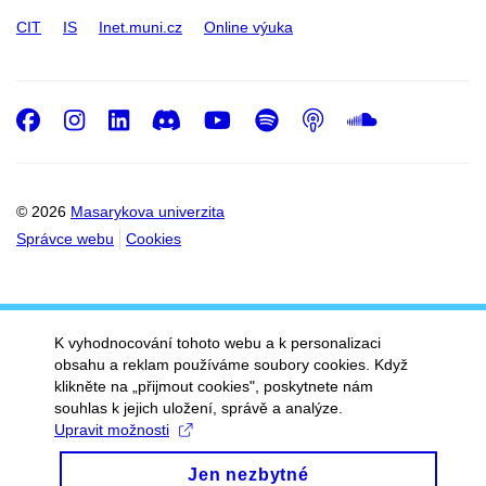
CIT
IS
Inet.muni.cz
Online výuka
Facebook
Instagram
LinkedIn
Discord
Youtube
Spotify
Podcast
SoundC
© 2026
Masarykova univerzita
Správce webu
Cookies
K vyhodnocování tohoto webu a k personalizaci
obsahu a reklam používáme soubory cookies. Když
klikněte na „přijmout cookies", poskytnete nám
souhlas k jejich uložení, správě a analýze.
Upravit možnosti
Jen nezbytné