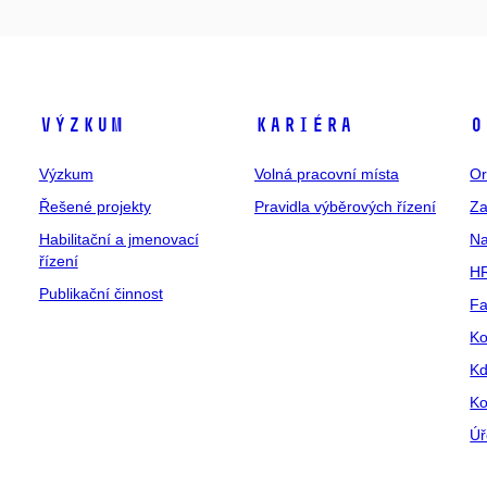
Výzkum
Kariéra
O
Výzkum
Volná pracovní místa
Or
Řešené projekty
Pravidla výběrových řízení
Za
Habilitační a jmenovací
Na
řízení
HR
Publikační činnost
Fa
Ko
Kd
Ko
Úř