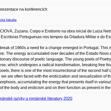
prezentace na konferencích
ická fakulta
OVÁ, Zuzana. Corpo e Erotismo na obra inicial de Luiza Neto 
 Escritoras Portuguesas nos tempos da Ditadura Militar e do E
 break of 1960s a need for a change emerged in Portugal. This 
ture. The energy accumulated over decades of the Estado Novo d
tionary discourse of poetic language. The young poets of Poetr
rse, which undergoes a radical transformation, breaking free f
poets, there is one of the most insurrectional of the second half o
, we are often faced with the eroticization and sexualization of 
rphosis, accumulating the energy that presents itself in various
 of the body and eroticism and on their function as present in the
ánské jazyky a románské literatury 2020