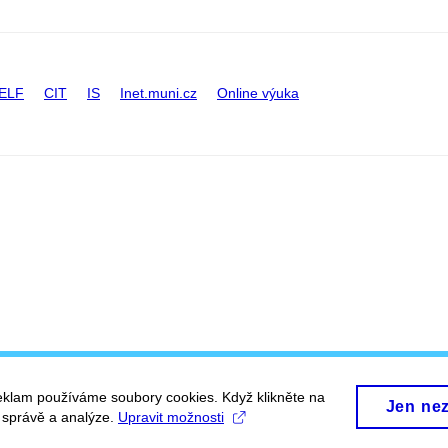
ELF
CIT
IS
Inet.muni.cz
Online výuka
eklam používáme soubory cookies. Když klikněte na
Jen ne
, správě a analýze.
Upravit možnosti