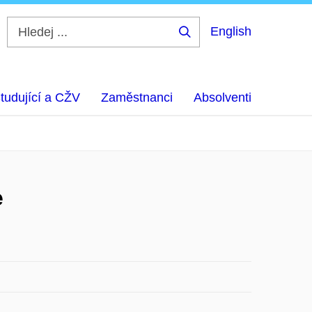
English
Hledej
...
tudující a CŽV
Zaměstnanci
Absolventi
e