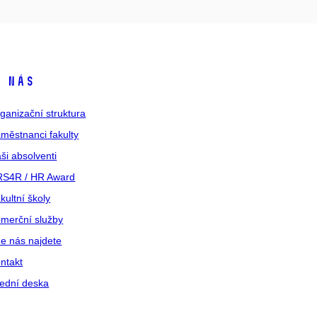
 nás
ganizační struktura
městnanci fakulty
ši absolventi
S4R / HR Award
kultní školy
merční služby
e nás najdete
ntakt
ední deska