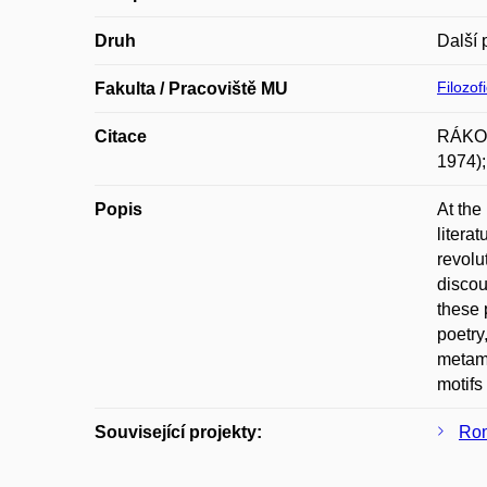
Druh
Další 
Filozof
Fakulta / Pracoviště MU
Citace
RÁKOCI
1974);
Popis
At the
litera
revolu
discou
these 
poetry
metamo
motifs
Související projekty:
Rom