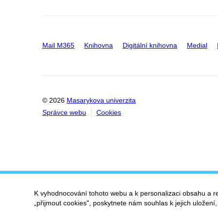
Mail M365
Knihovna
Digitální knihovna
Medial
© 2026
Masarykova univerzita
Správce webu
Cookies
K vyhodnocování tohoto webu a k personalizaci obsahu a r
„přijmout cookies", poskytnete nám souhlas k jejich uložení