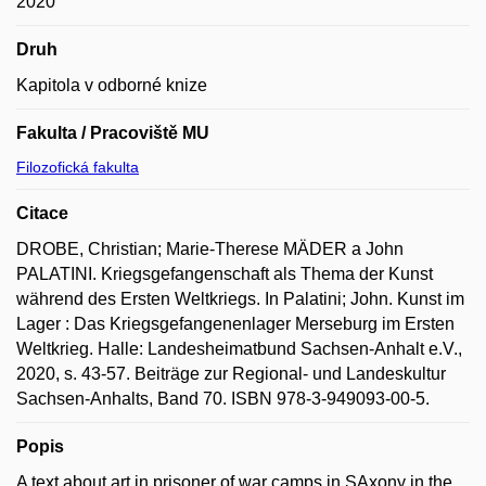
2020
Druh
Kapitola v odborné knize
Fakulta / Pracoviště MU
Filozofická fakulta
Citace
DROBE, Christian; Marie-Therese MÄDER a John
PALATINI. Kriegsgefangenschaft als Thema der Kunst
während des Ersten Weltkriegs. In Palatini; John. Kunst im
Lager : Das Kriegsgefangenenlager Merseburg im Ersten
Weltkrieg. Halle: Landesheimatbund Sachsen-Anhalt e.V.,
2020, s. 43-57. Beiträge zur Regional- und Landeskultur
Sachsen-Anhalts, Band 70. ISBN 978-3-949093-00-5.
Popis
A text about art in prisoner of war camps in SAxony in the