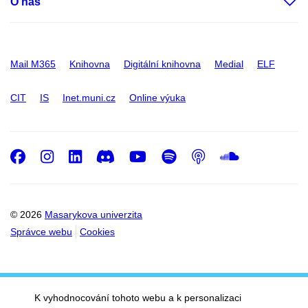
O nás
Mail M365
Knihovna
Digitální knihovna
Medial
ELF
CIT
IS
Inet.muni.cz
Online výuka
Facebook
Instagram
LinkedIn
Discord
Youtube
Spotify
Podcast
SoundC
© 2026
Masarykova univerzita
Správce webu
Cookies
K vyhodnocování tohoto webu a k personalizaci