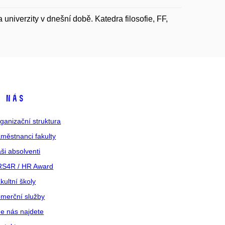
 univerzity v dnešní době. Katedra filosofie, FF,
 nás
ganizační struktura
městnanci fakulty
ši absolventi
S4R / HR Award
kultní školy
merční služby
e nás najdete