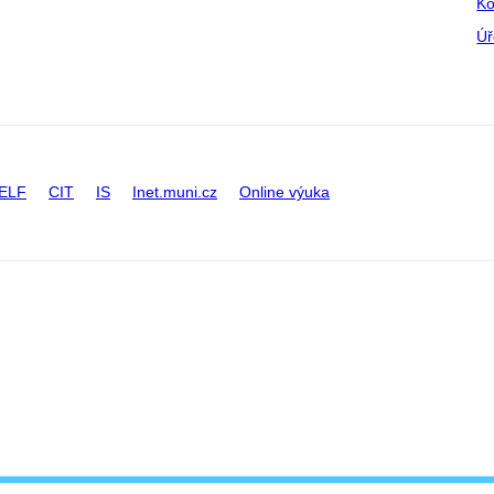
Ko
Úř
ELF
CIT
IS
Inet.muni.cz
Online výuka