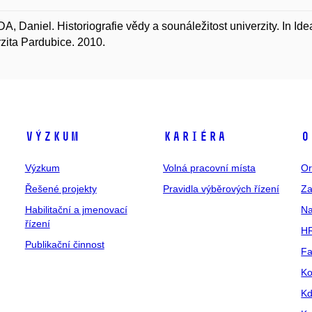
, Daniel. Historiografie vědy a sounáležitost univerzity. In Idea
zita Pardubice. 2010.
Výzkum
Kariéra
O
Výzkum
Volná pracovní místa
Or
Řešené projekty
Pravidla výběrových řízení
Za
Habilitační a jmenovací
Na
řízení
HR
Publikační činnost
Fa
Ko
Kd