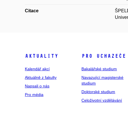
Citace
ŠPELDA
Univer
Aktuality
Pro uchazeče
Kalendář akcí
Bakalářské studium
Aktuálně z fakulty
Navazující magisterské
studium
Napsali o nás
Doktorské studium
Pro média
Celoživotní vzdělávání