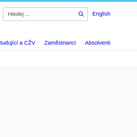
English
Hledej
...
tudující a CŽV
Zaměstnanci
Absolventi