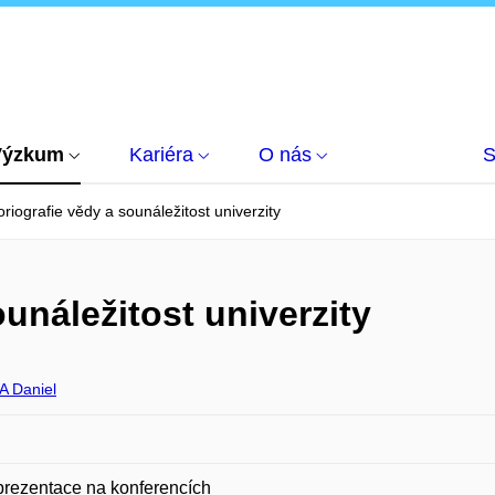
Výzkum
Kariéra
O nás
S
oriografie vědy a sounáležitost univerzity
ounáležitost univerzity
 Daniel
prezentace na konferencích