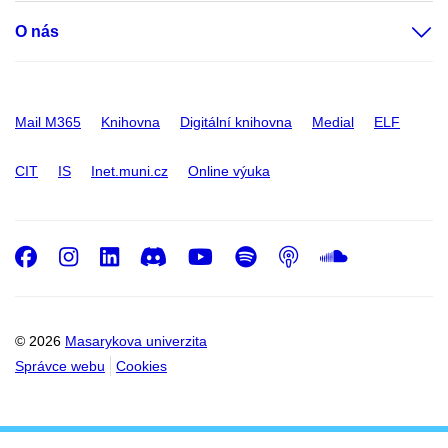
O nás
Mail M365
Knihovna
Digitální knihovna
Medial
ELF
CIT
IS
Inet.muni.cz
Online výuka
Facebook
Instagram
LinkedIn
Discord
Youtube
Spotify
Podcast
SoundC
© 2026
Masarykova univerzita
Správce webu
Cookies