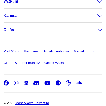
Výzkum
Kariéra
O nás
Mail M365
Knihovna
Digitální knihovna
Medial
ELF
CIT
IS
Inet.muni.cz
Online výuka
Facebook
Instagram
LinkedIn
Discord
Youtube
Spotify
Podcast
SoundC
© 2026
Masarykova univerzita