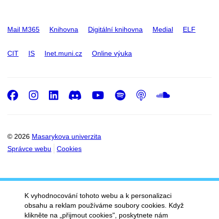
Mail M365
Knihovna
Digitální knihovna
Medial
ELF
CIT
IS
Inet.muni.cz
Online výuka
Facebook
Instagram
LinkedIn
Discord
Youtube
Spotify
Podcast
SoundC
© 2026
Masarykova univerzita
Správce webu
Cookies
K vyhodnocování tohoto webu a k personalizaci
obsahu a reklam používáme soubory cookies. Když
klikněte na „přijmout cookies", poskytnete nám