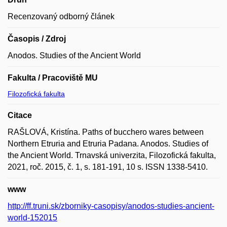
Recenzovaný odborný článek
Časopis / Zdroj
Anodos. Studies of the Ancient World
Fakulta / Pracoviště MU
Filozofická fakulta
Citace
RAŠLOVÁ, Kristína. Paths of bucchero wares between
Northern Etruria and Etruria Padana. Anodos. Studies of
the Ancient World. Trnavská univerzita, Filozofická fakulta,
2021, roč. 2015, č. 1, s. 181-191, 10 s. ISSN 1338-5410.
www
http://ff.truni.sk/zborniky-casopisy/anodos-studies-ancient-
world-152015