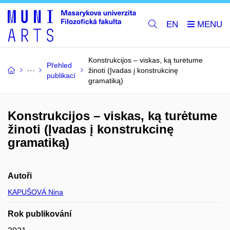
EN
Konstrukcijos – viskas, ką turėtume
Přehled
žinoti (Įvadas į konstrukcinę
publikací
gramatiką)
Konstrukcijos – viskas, ką turėtume
žinoti (Įvadas į konstrukcinę
gramatiką)
Autoři
KAPUŠOVÁ Nina
Rok publikování