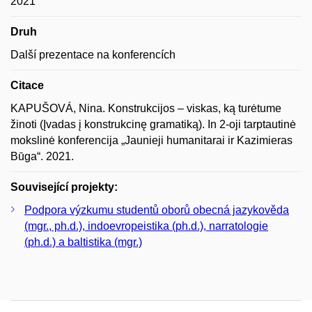
2021
Druh
Další prezentace na konferencích
Citace
KAPUŠOVÁ, Nina. Konstrukcijos – viskas, ką turėtume
žinoti (Įvadas į konstrukcinę gramatiką). In 2-oji tarptautinė
mokslinė konferencija „Jaunieji humanitarai ir Kazimieras
Būga“. 2021.
Související projekty:
Podpora výzkumu studentů oborů obecná jazykověda
(mgr., ph.d.), indoevropeistika (ph.d.), narratologie
(ph.d.) a baltistika (mgr.)