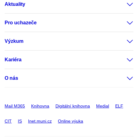
Aktuality
Pro uchazeče
Výzkum
Kariéra
O nás
Mail M365
Knihovna
Digitální knihovna
Medial
ELF
CIT
IS
Inet.muni.cz
Online výuka