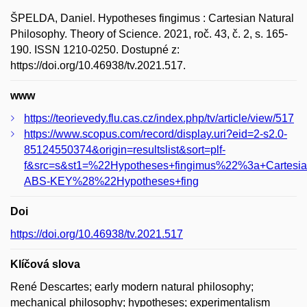
ŠPELDA, Daniel. Hypotheses fingimus : Cartesian Natural
Philosophy. Theory of Science. 2021, roč. 43, č. 2, s. 165-
190. ISSN 1210-0250. Dostupné z:
https://doi.org/10.46938/tv.2021.517.
www
https://teorievedy.flu.cas.cz/index.php/tv/article/view/517
https://www.scopus.com/record/display.uri?eid=2-s2.0-
85124550374&origin=resultslist&sort=plf-
f&src=s&st1=%22Hypotheses+fingimus%22%3a+Cartesia
ABS-KEY%28%22Hypotheses+fing
Doi
https://doi.org/10.46938/tv.2021.517
Klíčová slova
René Descartes; early modern natural philosophy;
mechanical philosophy; hypotheses; experimentalism