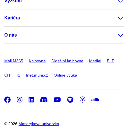
Výzkum
Kariéra
O nás
Mail M365
Knihovna
Digitální knihovna
Medial
ELF
CIT
IS
Inet.muni.cz
Online výuka
Facebook
Instagram
LinkedIn
Discord
Youtube
Spotify
Podcast
SoundC
© 2026
Masarykova univerzita