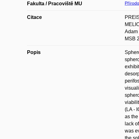
Přírod
Fakulta / Pracoviště MU
Citace
PREIS
MELIO
Adam 
MSB 2
Popis
Sphero
sphero
exhibi
desorp
perifo
visual
sphero
viabil
(LA - 
as the
lack o
was ev
the sp