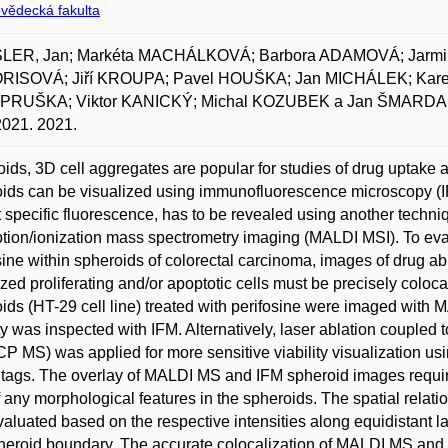
ovědecká fakulta
LER, Jan; Markéta MACHÁLKOVÁ; Barbora ADAMOVÁ; Jarmi
RISOVÁ; Jiří KROUPA; Pavel HOUŠKA; Jan MICHÁLEK; Kar
PRUŠKA; Viktor KANICKÝ; Michal KOZUBEK a Jan ŠMARDA. Mul
021. 2021.
ids, 3D cell aggregates are popular for studies of drug uptake an
ids can be visualized using immunofluorescence microscopy (IFM
t specific fluorescence, has to be revealed using another techni
tion/ionization mass spectrometry imaging (MALDI MSI). To evalu
sine within spheroids of colorectal carcinoma, images of drug 
ized proliferating and/or apoptotic cells must be precisely col
ids (HT-29 cell line) treated with perifosine were imaged wit
ity was inspected with IFM. Alternatively, laser ablation couple
ICP MS) was applied for more sensitive viability visualization 
 tags. The overlay of MALDI MS and IFM spheroid images require
f any morphological features in the spheroids. The spatial rela
aluated based on the respective intensities along equidistant laye
heroid boundary. The accurate colocalization of MALDI MS and