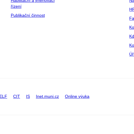
Habilitační a jmenovací
Na
řízení
HR
Publikační činnost
Fa
Ko
Kd
Ko
Úř
ELF
CIT
IS
Inet.muni.cz
Online výuka