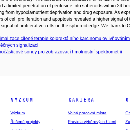
 a limited penetration of perifosine into spheroids within 24 h
ing from hypoxia/nutrient deprivation and drug exposure. As exp
s of cell proliferation and apoptosis revealed a higher signal of
 signal of proliferative cells on the spheroid edge. We thank
imalizace cílené terapie kolorektálního karcinomu ovlivňováním 
ěčných signalizací
očásticové sondy pro zobrazovací hmotnostní spektrometrii
Výzkum
Kariéra
O
Výzkum
Volná pracovní místa
Or
Řešené projekty
Pravidla výběrových řízení
Za