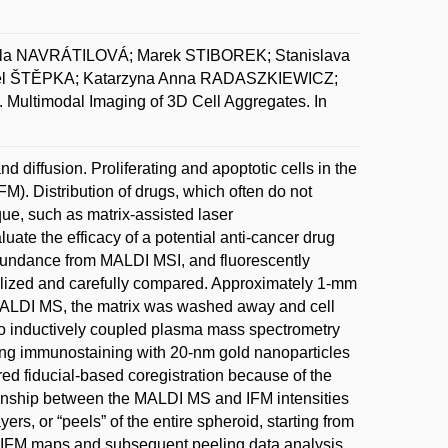
la NAVRÁTILOVÁ; Marek STIBOREK; Stanislava
el ŠTĚPKA; Katarzyna Anna RADASZKIEWICZ;
timodal Imaging of 3D Cell Aggregates. In
d diffusion. Proliferating and apoptotic cells in the
). Distribution of drugs, which often do not
que, such as matrix-assisted laser
ate the efficacy of a potential anti-cancer drug
abundance from MALDI MSI, and fluorescently
ocalized and carefully compared. Approximately 1-mm
h MALDI MS, the matrix was washed away and cell
d to inductively coupled plasma mass spectrometry
using immunostaining with 20-nm gold nanoparticles
d fiducial-based coregistration because of the
tionship between the MALDI MS and IFM intensities
rs, or “peels” of the entire spheroid, starting from
 IFM maps and subsequent peeling data analysis