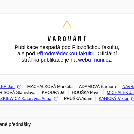
Varování
Publikace nespadá pod Filozofickou fakultu,
ale pod
Přírodovědeckou fakultu
. Oficiální
stránka publikace je na
webu muni.cz
.
LER Jan
MACHÁLKOVÁ Markéta
ADAMOVÁ Barbora
NAVRÁ
ISOVÁ Stanislava
KROUPA Jiří
HOUŠKA Pavel
MICHÁLEK Ja
ZKIEWICZ Katarzyna Anna
PRUŠKA Adam
KANICKÝ Viktor
ané přednášky