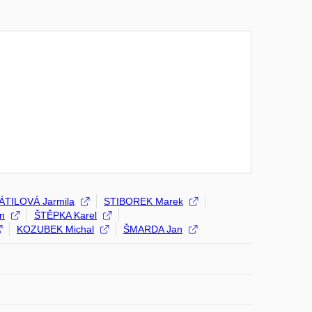
TILOVÁ Jarmila
STIBOREK Marek
n
ŠTĚPKA Karel
KOZUBEK Michal
ŠMARDA Jan