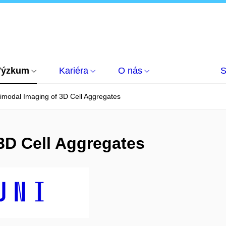
Výzkum
Kariéra
O nás
S
imodal Imaging of 3D Cell Aggregates
3D Cell Aggregates