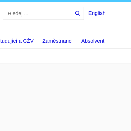
English
Hledej
...
tudující a CŽV
Zaměstnanci
Absolventi