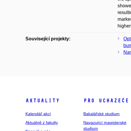
showed
result
marker
higher
Související projekty:
Opt
bun
Nan
Aktuality
Pro uchazeče
Kalendář akcí
Bakalářské studium
Aktuálně z fakulty
Navazující magisterské
studium