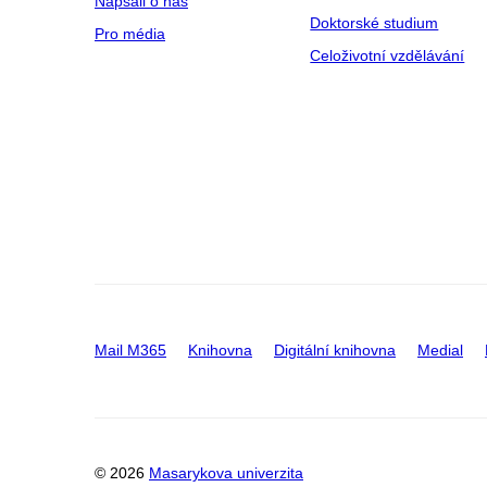
Napsali o nás
Doktorské studium
Pro média
Celoživotní vzdělávání
Mail M365
Knihovna
Digitální knihovna
Medial
© 2026
Masarykova univerzita