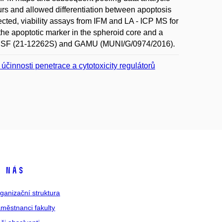
ours and allowed differentiation between apoptosis
ected, viability assays from IFM and LA - ICP MS for
 the apoptotic marker in the spheroid core and a
 to CSF (21-12262S) and GAMU (MUNI/G/0974/2016).
účinnosti penetrace a cytotoxicity regulátorů
 nás
ganizační struktura
městnanci fakulty