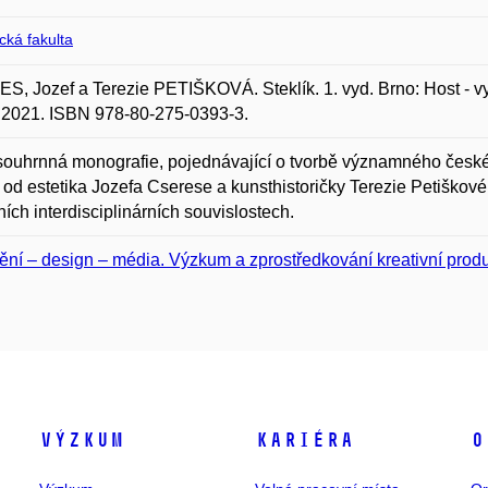
ická fakulta
, Jozef a Terezie PETIŠKOVÁ. Steklík. 1. vyd. Brno: Host - vy
 2021. ISBN 978-80-275-0393-3.
souhrnná monografie, pojednávající o tvorbě významného českéh
 od estetika Jozefa Cserese a kunsthistoričky Terezie Petiškov
ních interdisciplinárních souvislostech.
ní – design – média. Výzkum a zprostředkování kreativní prod
Výzkum
Kariéra
O