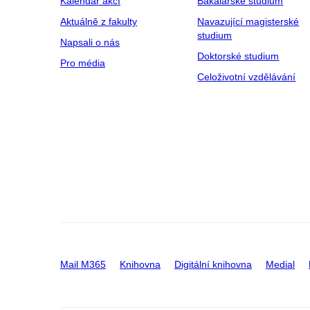
Kalendář akcí
Bakalářské studium
Aktuálně z fakulty
Navazující magisterské
studium
Napsali o nás
Doktorské studium
Pro média
Celoživotní vzdělávání
Mail M365
Knihovna
Digitální knihovna
Medial