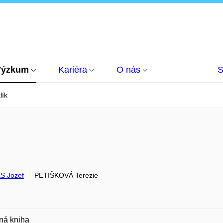
Výzkum
Kariéra
O nás
S
lík
S Jozef
PETIŠKOVÁ Terezie
ná kniha