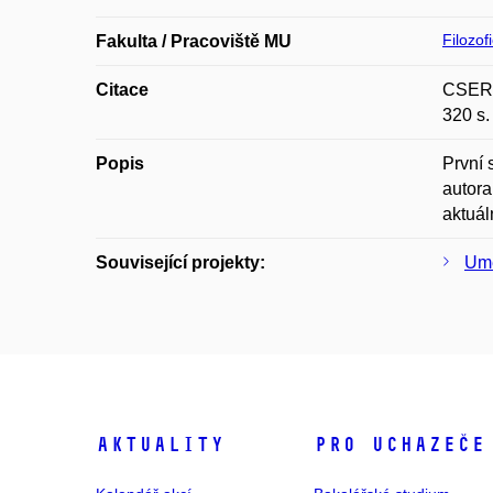
Filozof
Fakulta / Pracoviště MU
Citace
CSERES
320 s.
Popis
První 
autora
aktuál
Související projekty:
Umě
Aktuality
Pro uchazeče