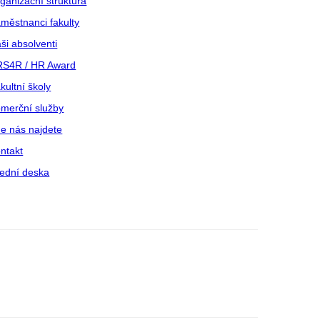
ganizační struktura
městnanci fakulty
ši absolventi
S4R / HR Award
kultní školy
merční služby
e nás najdete
ntakt
ední deska