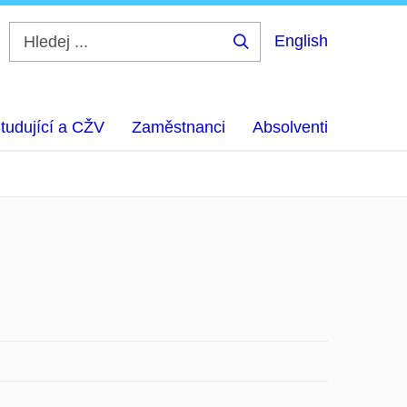
English
Hledej
...
tudující a CŽV
Zaměstnanci
Absolventi