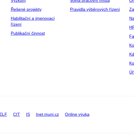
Výzkum
Volná pracovní místa
Or
Řešené projekty
Pravidla výběrových řízení
Za
Habilitační a jmenovací
Na
řízení
HR
Publikační činnost
Fa
Ko
Kd
Ko
Úř
ELF
CIT
IS
Inet.muni.cz
Online výuka