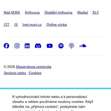
Mail M365
Knihovna
Digitální knihovna
Medial
ELF
CIT
IS
Inet.muni.cz
Online výuka
Facebook
Instagram
LinkedIn
Discord
Youtube
Spotify
Podcast
SoundC
© 2026
Masarykova univerzita
Správce webu
Cookies
K vyhodnocování tohoto webu a k personalizaci
obsahu a reklam používáme soubory cookies. Když
klikněte na „přijmout cookies", poskytnete nám