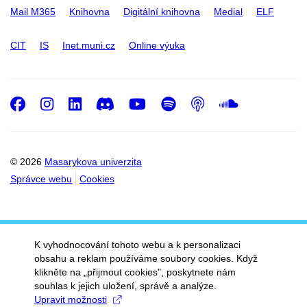
Mail M365
Knihovna
Digitální knihovna
Medial
ELF
CIT
IS
Inet.muni.cz
Online výuka
Facebook
Instagram
LinkedIn
Discord
Youtube
Spotify
Podcast
SoundC
© 2026
Masarykova univerzita
Správce webu
Cookies
K vyhodnocování tohoto webu a k personalizaci
obsahu a reklam používáme soubory cookies. Když
klikněte na „přijmout cookies", poskytnete nám
souhlas k jejich uložení, správě a analýze.
Upravit možnosti