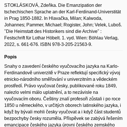
STOKLÁSKOVÁ, Zdeňka. Die Emanzipation der
tschechischen Sprache an der Karl-Ferdinand-Universtität
in Prag 1850-1882. In Hlavačka, Milan; Kalwoda,
Johannes; Pammer, Michael; Rogister, John; Velek, Luboš.
"Die Heimstatt des Historikers sind die Archive" :
Festschrift für Lothar Höbelt. 1. vyd. Wien: Böhlau Verlag,
2022, s. 661-676. ISBN 978-3-205-21563-9.
Popis
Snahy o zavedení českého vyučovacího jazyka na Karlo-
Ferdinandově univerzitě v Praze reflektují specifický vývoj
etnicko-národního směřování v univerzitním a vědeckém
prostředí. Právo vyučovat česky, publikované roku 1849,
nalezlo velmi málo uplatnění, a to nezávisle na
vyučovacím oboru. Češtiny znalí profesoři zůstali i po roce
1850 u německého, v určitých oborech latinského jazyka, i
když by bývali mohli česky vyučovat a i když část studentů
bezpochyby česky rozuměla. Příspěvek se zabývá řešením
emancipace českého jazyka úrovni českého zemského