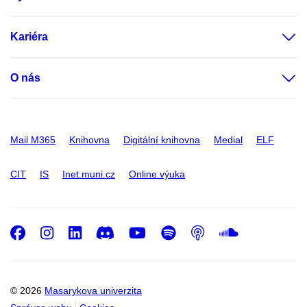
Kariéra
O nás
Mail M365
Knihovna
Digitální knihovna
Medial
ELF
CIT
IS
Inet.muni.cz
Online výuka
Facebook
Instagram
LinkedIn
Discord
Youtube
Spotify
Podcast
SoundC
© 2026
Masarykova univerzita