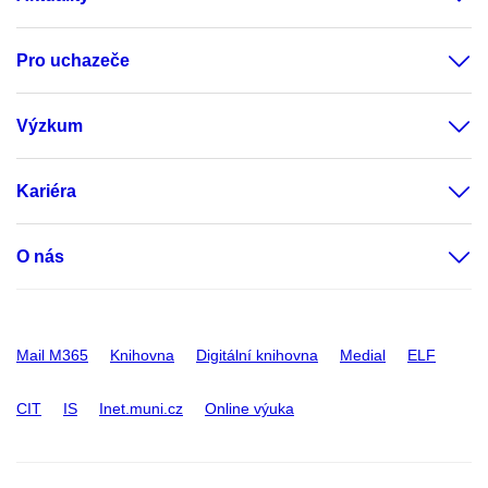
Pro uchazeče
Výzkum
Kariéra
O nás
Mail M365
Knihovna
Digitální knihovna
Medial
ELF
CIT
IS
Inet.muni.cz
Online výuka