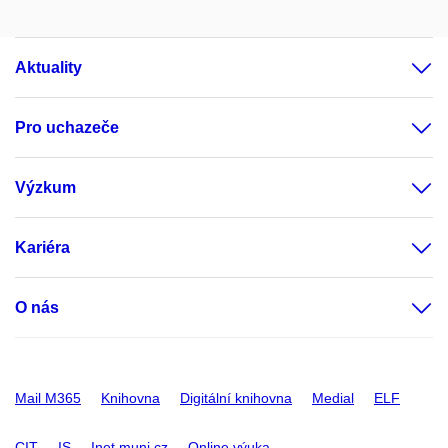
Aktuality
Pro uchazeče
Výzkum
Kariéra
O nás
Mail M365
Knihovna
Digitální knihovna
Medial
ELF
CIT
IS
Inet.muni.cz
Online výuka