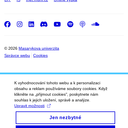
Facebook
Instagram
LinkedIn
Discord
Youtube
Spotify
Podcast
SoundC
© 2026
Masarykova univerzita
Správce webu
Cookies
K vyhodnocování tohoto webu a k personalizaci
obsahu a reklam používáme soubory cookies. Když
klikněte na „přijmout cookies", poskytnete nám
souhlas k jejich uložení, správě a analýze.
Upravit možnosti
Jen nezbytné