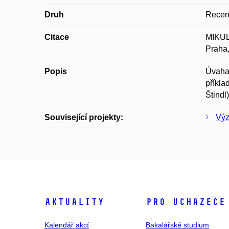
Druh
Recen
Citace
MIKULO
Praha,
Popis
Úvaha 
příkla
Štindl
Související projekty:
Výz
Aktuality
Pro uchazeče
Kalendář akcí
Bakalářské studium