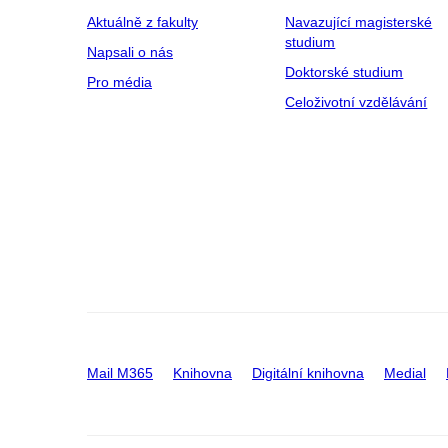
Aktuálně z fakulty
Navazující magisterské
studium
Napsali o nás
Doktorské studium
Pro média
Celoživotní vzdělávání
Mail M365
Knihovna
Digitální knihovna
Medial