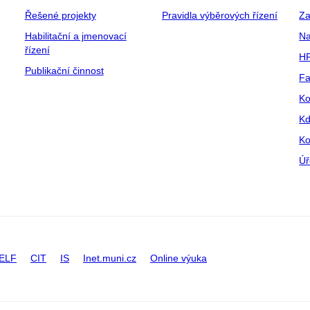
Řešené projekty
Pravidla výběrových řízení
Za
Habilitační a jmenovací
Na
řízení
HR
Publikační činnost
Fa
Ko
Kd
Ko
Úř
ELF
CIT
IS
Inet.muni.cz
Online výuka