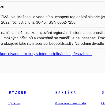
ze
VÁ, Iva. Možnosti divadelního uchopení regionální historie (za
 2022, roč. 33, č. 6, s. 36-45. ISSN 0862-7258.
na téma možností zobrazování regionální historie a osobností 
dů možných přístupů a konkrétně se zaměřuje na inscenaci Trnk
) a okrajově také na inscenaci Leopoldstadt v Národním divadle
kum divadelní kultury v interdisciplinárních přesazích III.
Výzkum
Kariéra
O
Výzkum
Volná pracovní místa
Or