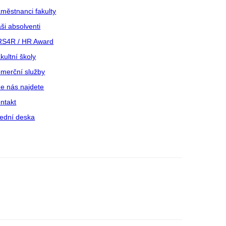
městnanci fakulty
ši absolventi
S4R / HR Award
kultní školy
merční služby
e nás najdete
ntakt
ední deska