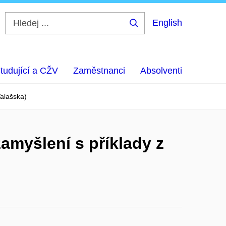
English
Hledej
...
tudující a CŽV
Zaměstnanci
Absolventi
Valašska)
amyšlení s příklady z