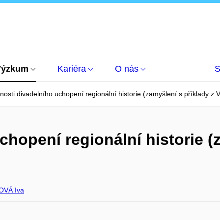
Výzkum
Kariéra
O nás
S
osti divadelního uchopení regionální historie (zamyšlení s příklady z 
hopení regionální historie (z
OVÁ Iva