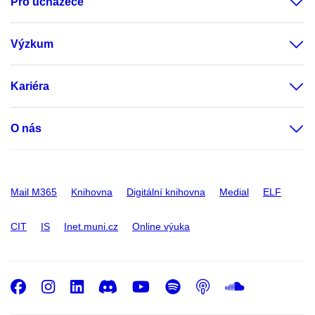
Pro uchazeče
Výzkum
Kariéra
O nás
Mail M365
Knihovna
Digitální knihovna
Medial
ELF
CIT
IS
Inet.muni.cz
Online výuka
Facebook
Instagram
LinkedIn
Discord
Youtube
Spotify
Podcast
SoundC