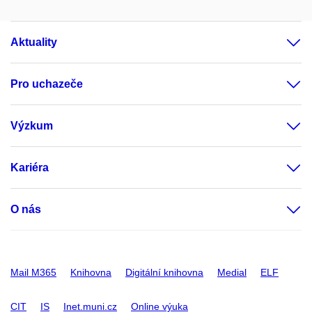
Aktuality
Pro uchazeče
Výzkum
Kariéra
O nás
Mail M365
Knihovna
Digitální knihovna
Medial
ELF
CIT
IS
Inet.muni.cz
Online výuka