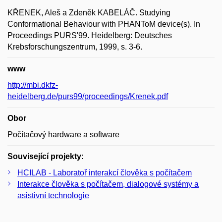
KŘENEK, Aleš a Zdeněk KABELÁČ. Studying
Conformational Behaviour with PHANToM device(s). In
Proceedings PURS'99. Heidelberg: Deutsches
Krebsforschungszentrum, 1999, s. 3-6.
www
http://mbi.dkfz-
heidelberg.de/purs99/proceedings/Krenek.pdf
Obor
Počítačový hardware a software
Související projekty:
HCILAB - Laboratoř interakcí člověka s počítačem
Interakce člověka s počítačem, dialogové systémy a
asistivní technologie