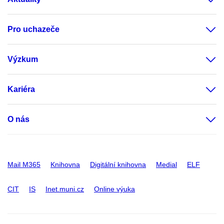
Pro uchazeče
Výzkum
Kariéra
O nás
Mail M365
Knihovna
Digitální knihovna
Medial
ELF
CIT
IS
Inet.muni.cz
Online výuka