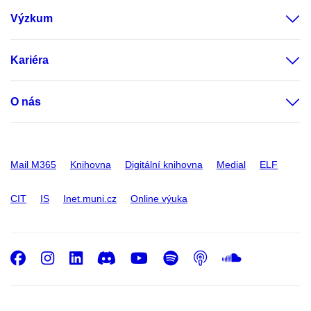
Výzkum
Kariéra
O nás
Mail M365
Knihovna
Digitální knihovna
Medial
ELF
CIT
IS
Inet.muni.cz
Online výuka
Facebook
Instagram
LinkedIn
Discord
Youtube
Spotify
Podcast
SoundC