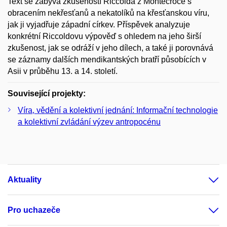
Text se zabývá zkušeností Riccolda z Montecroce s
obracením nekřesťanů a nekatolíků na křesťanskou víru,
jak ji vyjadřuje západní církev. Příspěvek analyzuje
konkrétní Riccoldovu výpověď s ohledem na jeho širší
zkušenost, jak se odráží v jeho dílech, a také ji porovnává
se záznamy dalších mendikantských bratří působících v
Asii v průběhu 13. a 14. století.
Související projekty:
Víra, vědění a kolektivní jednání: Informační technologie
a kolektivní zvládání výzev antropocénu
Aktuality
Pro uchazeče