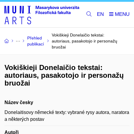
EN
Vokiškieji Donelaičio tekstai:
Přehled
autoriaus, pasakotojo ir personažų
publikací
bruožai
Vokiškieji Donelaičio tekstai:
autoriaus, pasakotojo ir personažų
bruožai
Název česky
Donelaitisovy německé texty: vybrané rysy autora, naratora
a některých postav
Autoři