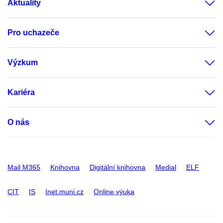
Aktuality
Pro uchazeče
Výzkum
Kariéra
O nás
Mail M365
Knihovna
Digitální knihovna
Medial
ELF
CIT
IS
Inet.muni.cz
Online výuka