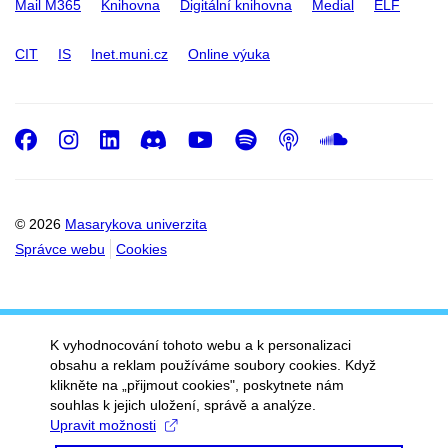
Mail M365
Knihovna
Digitální knihovna
Medial
ELF
CIT
IS
Inet.muni.cz
Online výuka
Facebook
Instagram
LinkedIn
Discord
Youtube
Spotify
Podcast
SoundC
© 2026
Masarykova univerzita
Správce webu
Cookies
K vyhodnocování tohoto webu a k personalizaci
obsahu a reklam používáme soubory cookies. Když
klikněte na „přijmout cookies", poskytnete nám
souhlas k jejich uložení, správě a analýze.
Upravit možnosti