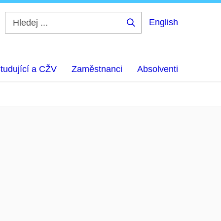
English
Hledej
...
tudující a CŽV
Zaměstnanci
Absolventi