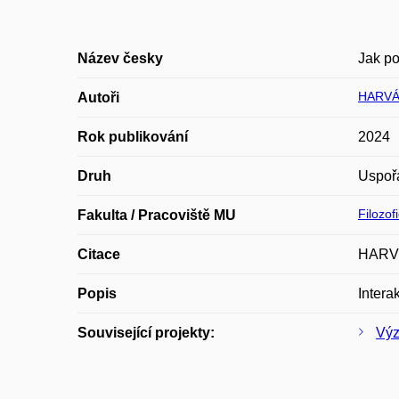
Název česky
Jak po
HARVÁ
Autoři
Rok publikování
2024
Druh
Uspoř
Filozof
Fakulta / Pracoviště MU
Citace
HARVÁ
Popis
Intera
Související projekty:
Výz