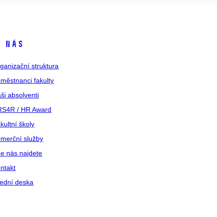
 nás
ganizační struktura
městnanci fakulty
ši absolventi
S4R / HR Award
kultní školy
merční služby
e nás najdete
ntakt
ední deska