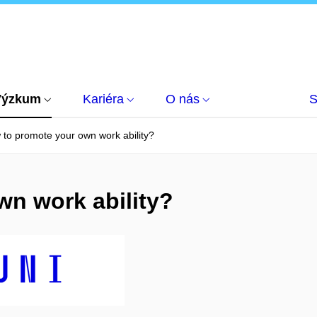
Výzkum
Kariéra
O nás
S
to promote your own work ability?
n work ability?