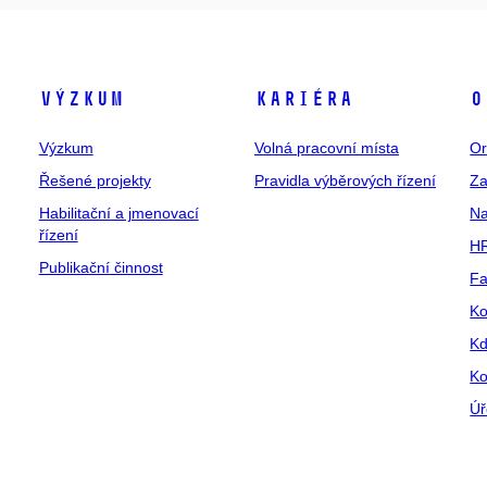
Výzkum
Kariéra
O
Výzkum
Volná pracovní místa
Or
Řešené projekty
Pravidla výběrových řízení
Za
Habilitační a jmenovací
Na
řízení
HR
Publikační činnost
Fa
Ko
Kd
Ko
Úř