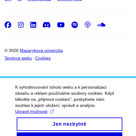
Facebook
Instagram
LinkedIn
Discord
Youtube
Spotify
Podcast
SoundC
© 2026
Masarykova univerzita
Správce webu
Cookies
K vyhodnocování tohoto webu a k personalizaci
obsahu a reklam používáme soubory cookies. Když
klikněte na „přijmout cookies", poskytnete nám
souhlas k jejich uložení, správě a analýze.
Upravit možnosti
Jen nezbytné