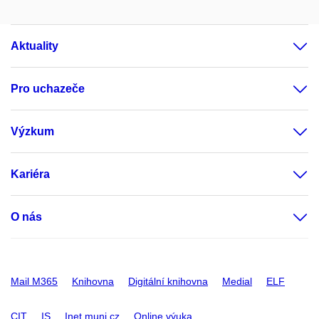
Aktuality
Pro uchazeče
Výzkum
Kariéra
O nás
Mail M365
Knihovna
Digitální knihovna
Medial
ELF
CIT
IS
Inet.muni.cz
Online výuka