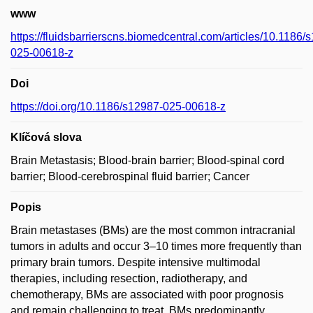
www
https://fluidsbarrierscns.biomedcentral.com/articles/10.1186/
025-00618-z
Doi
https://doi.org/10.1186/s12987-025-00618-z
Klíčová slova
Brain Metastasis; Blood-brain barrier; Blood-spinal cord
barrier; Blood-cerebrospinal fluid barrier; Cancer
Popis
Brain metastases (BMs) are the most common intracranial
tumors in adults and occur 3–10 times more frequently than
primary brain tumors. Despite intensive multimodal
therapies, including resection, radiotherapy, and
chemotherapy, BMs are associated with poor prognosis
and remain challenging to treat. BMs predominantly