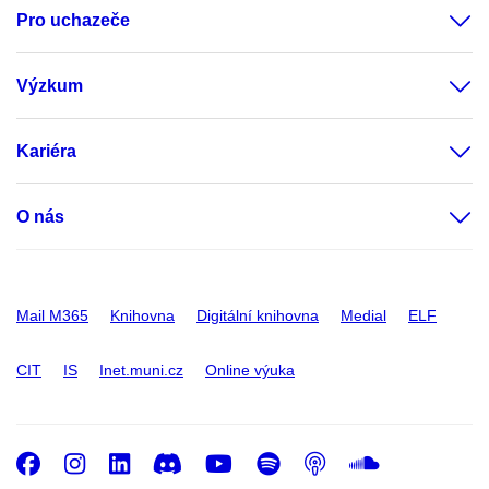
Pro uchazeče
Výzkum
Kariéra
O nás
Mail M365
Knihovna
Digitální knihovna
Medial
ELF
CIT
IS
Inet.muni.cz
Online výuka
Facebook
Instagram
LinkedIn
Discord
Youtube
Spotify
Podcast
SoundC