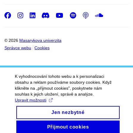
Facebook
Instagram
LinkedIn
Discord
Youtube
Spotify
Podcast
SoundC
© 2026
Masarykova univerzita
Správce webu
Cookies
K vyhodnocování tohoto webu a k personalizaci
obsahu a reklam používáme soubory cookies. Když
klikněte na „přijmout cookies", poskytnete nám
souhlas k jejich uložení, správě a analýze.
Upravit možnosti
Jen nezbytné
Přijmout cookies