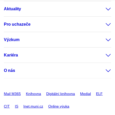
Aktuality
Pro uchazeče
Výzkum
Kariéra
O nás
Mail M365
Knihovna
Digitální knihovna
Medial
ELF
CIT
IS
Inet.muni.cz
Online výuka