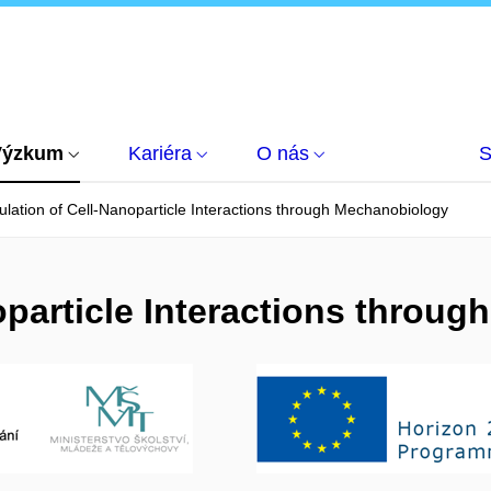
Výzkum
Kariéra
O nás
S
lation of Cell-Nanoparticle Interactions through Mechanobiology
oparticle Interactions throu