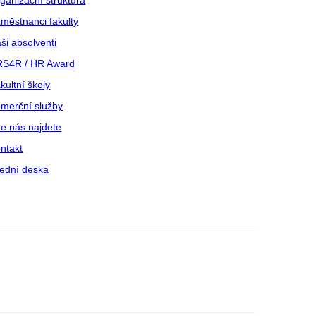
ganizační struktura
městnanci fakulty
ši absolventi
S4R / HR Award
kultní školy
merční služby
e nás najdete
ntakt
ední deska