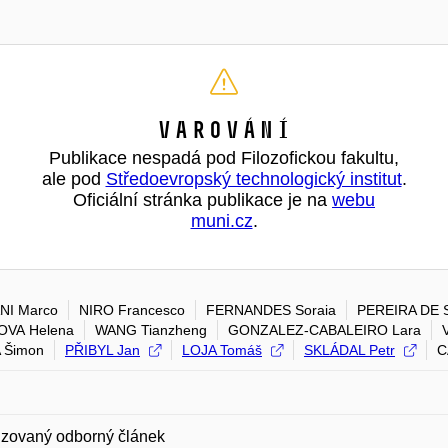
Varování
Publikace nespadá pod Filozofickou fakultu,
ale pod
Středoevropský technologický institut
.
Oficiální stránka publikace je na
webu
muni.cz
.
NI Marco
NIRO Francesco
FERNANDES Soraia
PEREIRA DE 
OVA Helena
WANG Tianzheng
GONZALEZ-CABALEIRO Lara
 Šimon
PŘIBYL Jan
LOJA Tomáš
SKLÁDAL Petr
C
zovaný odborný článek