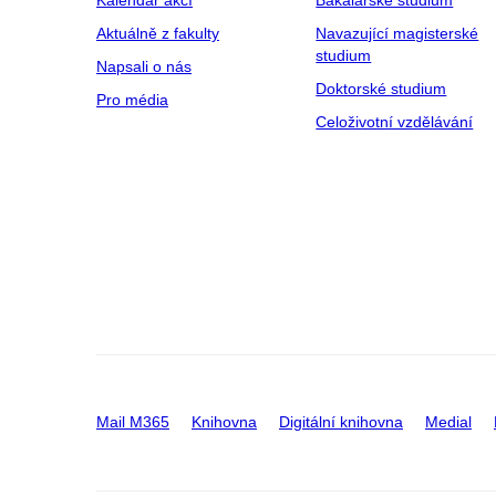
Kalendář akcí
Bakalářské studium
Aktuálně z fakulty
Navazující magisterské
studium
Napsali o nás
Doktorské studium
Pro média
Celoživotní vzdělávání
Mail M365
Knihovna
Digitální knihovna
Medial