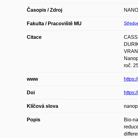
Časopis / Zdroj
NANO
Středoe
Fakulta / Pracoviště MU
Citace
CASSA
DURIK
VRANA
Nanop
roč. 2
www
https:
Doi
https:
Klíčová slova
nanopa
Popis
Bio-na
reduce
differ