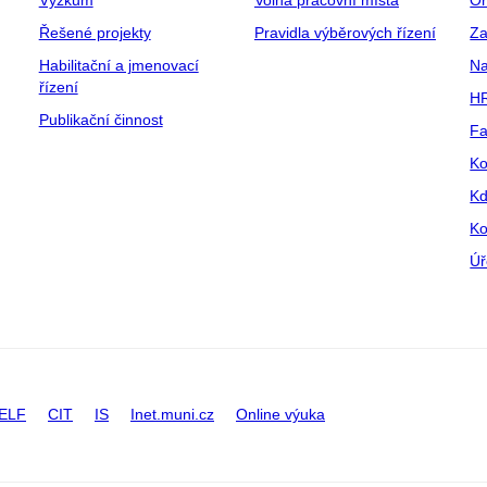
Výzkum
Volná pracovní místa
Or
Řešené projekty
Pravidla výběrových řízení
Za
Habilitační a jmenovací
Na
řízení
HR
Publikační činnost
Fa
Ko
Kd
Ko
Úř
ELF
CIT
IS
Inet.muni.cz
Online výuka