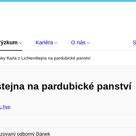
Výzkum
Kariéra
O nás
S
ky Karla z Lichtenštejna na pardubické panství
štejna na pardubické panství
 Petr
zovaný odborný článek