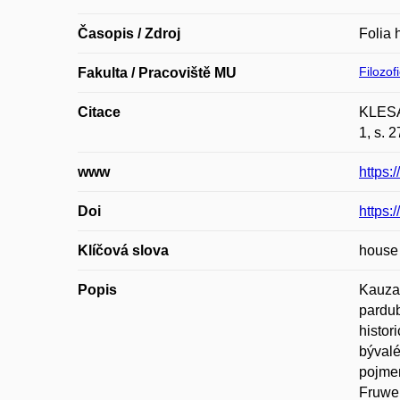
Časopis / Zdroj
Folia 
Filozof
Fakulta / Pracoviště MU
Citace
KLESAL
1, s. 
www
https:
Doi
https:
Klíčová slova
house 
Popis
Kauza 
pardub
histor
bývalé
pojmem
Fruwei