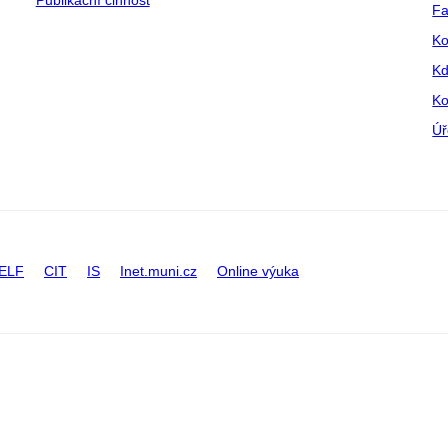
Publikační činnost
Fa
Ko
Kd
Ko
Úř
ELF
CIT
IS
Inet.muni.cz
Online výuka