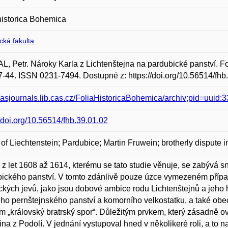
historica Bohemica
ická fakulta
, Petr. Nároky Karla z Lichtenštejna na pardubické panství. Fol
27-44. ISSN 0231-7494. Dostupné z: https://doi.org/10.56514/fhb
//asjournals.lib.cas.cz/FoliaHistoricaBohemica/archiv;pid=u
//doi.org/10.56514/fhb.39.01.02
of Liechtenstein; Pardubice; Martin Fruwein; brotherly dispute 
z let 1608 až 1614, kterému se tato studie věnuje, se zabývá s
ického panství. V tomto zdánlivě pouze úzce vymezeném příp
ických jevů, jako jsou dobové ambice rodu Lichtenštejnů a jeho h
ho pernštejnského panství a komorního velkostatku, a také obec
 „královský bratrský spor“. Důležitým prvkem, který zásadně ov
na z Podolí. V jednání vystupoval hned v několikeré roli, a to