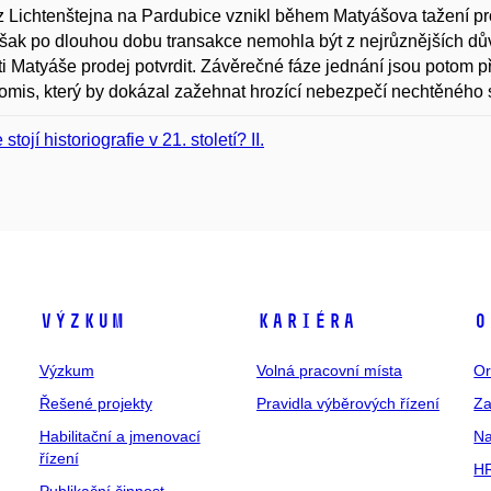
z Lichtenštejna na Pardubice vznikl během Matyášova tažení prot
šak po dlouhou dobu transakce nemohla být z nejrůznějších d
i Matyáše prodej potvrdit. Závěrečné fáze jednání jsou potom
mis, který by dokázal zažehnat hrozící nebezpečí nechtěného 
stojí historiografie v 21. století? II.
Výzkum
Kariéra
O
Výzkum
Volná pracovní místa
Or
Řešené projekty
Pravidla výběrových řízení
Za
Habilitační a jmenovací
Na
řízení
HR