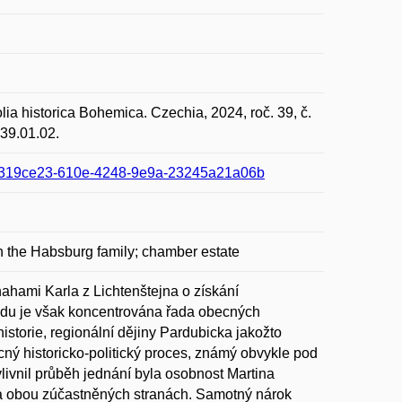
ia historica Bohemica. Czechia, 2024, roč. 39, č.
.39.01.02.
uid:3319ce23-610e-4248-9e9a-23245a21a06b
in the Habsburg family; chamber estate
nahami Karla z Lichtenštejna o získání
adu je však koncentrována řada obecných
istorie, regionální dějiny Pardubicka jakožto
ný historicko-politický proces, známý obvykle pod
livnil průběh jednání byla osobnost Martina
 na obou zúčastněných stranách. Samotný nárok