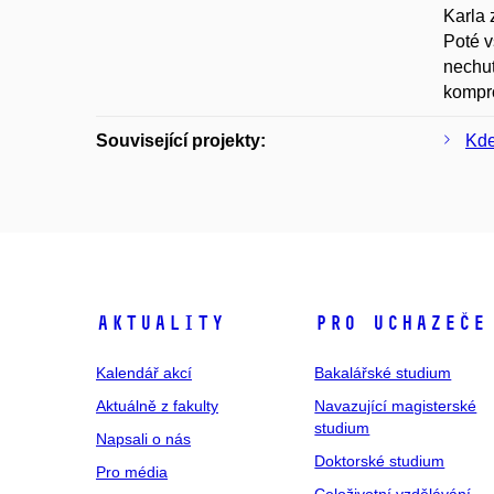
Karla 
Poté v
nechut
kompro
Související projekty:
Kde 
Aktuality
Pro uchazeče
Kalendář akcí
Bakalářské studium
Aktuálně z fakulty
Navazující magisterské
studium
Napsali o nás
Doktorské studium
Pro média