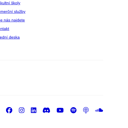
kultní školy
merční služby
e nás najdete
ntakt
ední deska
Facebook
Instagram
LinkedIn
Discord
Youtube
Spotify
Podcast
Sound