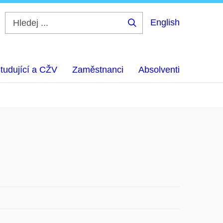
English
Hledej
...
tudující a CŽV
Zaměstnanci
Absolventi