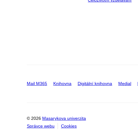
Celoživotní vzdělávání
Mail M365
Knihovna
Digitální knihovna
Medial
© 2026
Masarykova univerzita
Správce webu
Cookies