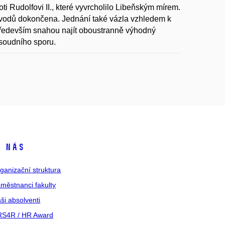
i Rudolfovi II., které vyvrcholilo Libeňským mírem.
ůvodů dokončena. Jednání také vázla vzhledem k
 především snahou najít oboustranně výhodný
soudního sporu.
 nás
ganizační struktura
městnanci fakulty
ši absolventi
S4R / HR Award