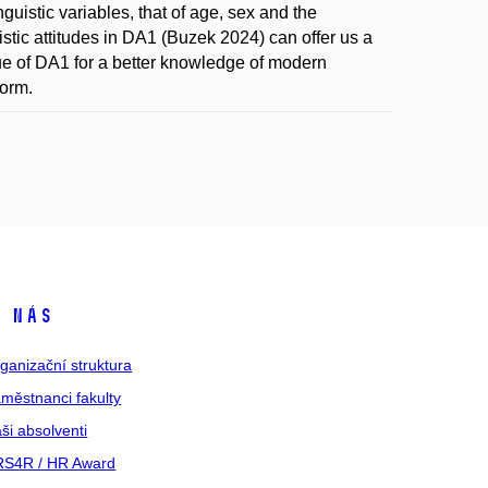
uistic variables, that of age, sex and the
istic attitudes in DA1 (Buzek 2024) can offer us a
lue of DA1 for a better knowledge of modern
norm.
 nás
ganizační struktura
městnanci fakulty
ši absolventi
S4R / HR Award