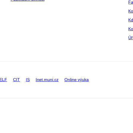
Fa
Ko
Kd
Ko
Úř
ELF
CIT
IS
Inet.muni.cz
Online výuka