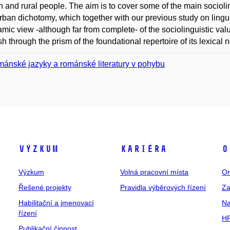
and rural people. The aim is to cover some of the main socioling
urban dichotomy, which together with our previous study on lingu
mic view -although far from complete- of the sociolinguistic va
h through the prism of the foundational repertoire of its lexical 
ánské jazyky a románské literatury v pohybu
Výzkum
Kariéra
O
Výzkum
Volná pracovní místa
Or
Řešené projekty
Pravidla výběrových řízení
Za
Habilitační a jmenovací
Na
řízení
HR
Publikační činnost