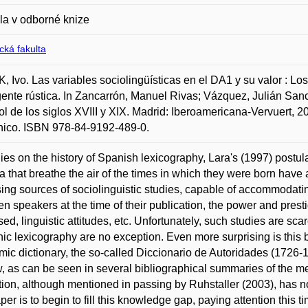
la v odborné knize
ická fakulta
 Ivo. Las variables sociolingüísticas en el DA1 y su valor : L
gente rústica. In Zancarrón, Manuel Rivas; Vázquez, Julián Sanch
l de los siglos XVIII y XIX. Madrid: Iberoamericana-Vervuert, 
nico. ISBN 978-84-9192-489-0.
dies on the history of Spanish lexicography, Lara's (1997) postulate
a that breathe the air of the times in which they were born have 
ing sources of sociolinguistic studies, capable of accommodating 
n speakers at the time of their publication, the power and pre
sed, linguistic attitudes, etc. Unfortunately, such studies are 
ic lexicography are no exception. Even more surprising is this bi
ic dictionary, the so-called Diccionario de Autoridades (1726-
w, as can be seen in several bibliographical summaries of the me
tion, although mentioned in passing by Ruhstaller (2003), has no
aper is to begin to fill this knowledge gap, paying attention this t