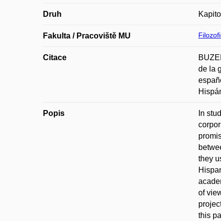
Druh
Kapito
Filozof
Fakulta / Pracoviště MU
Citace
BUZEK,
de la 
españo
Hispá
Popis
In stu
corpor
promis
betwee
they u
Hispan
academ
of vie
projec
this p