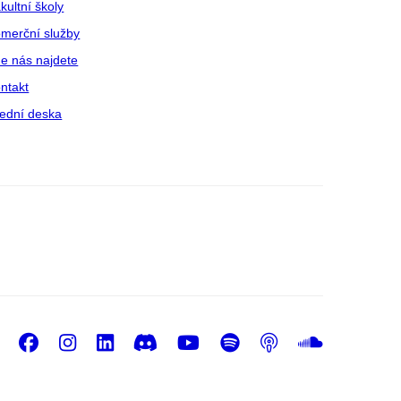
kultní školy
merční služby
e nás najdete
ntakt
ední deska
Facebook
Instagram
LinkedIn
Discord
Youtube
Spotify
Podcast
Sound