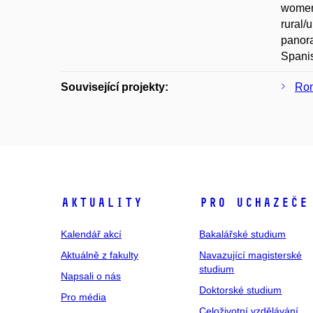
women 
rural/
panora
Spanis
Související projekty:
Rom
Aktuality
Pro uchazeče
Kalendář akcí
Bakalářské studium
Aktuálně z fakulty
Navazující magisterské
studium
Napsali o nás
Doktorské studium
Pro média
Celoživotní vzdělávání