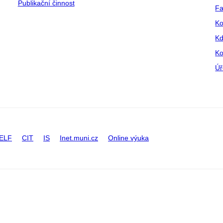
Publikační činnost
Fa
Ko
Kd
Ko
Úř
ELF
CIT
IS
Inet.muni.cz
Online výuka