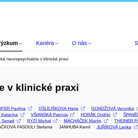
Výzkum
Kariéra
O nás
S
ká neuropsychiatrie v klinické praxi
 v klinické praxi
FER Pavlína
OŠLEJŠKOVÁ Hana
GONDŽOVÁ Veronika
Katarína
VŠIANSKÁ Patrícia
HORÁK Ondřej
ŠPANĚL
 Senad
RYZÍ Michal
MACHÁČEK Martin
THEINER Pa
ČKOVÁ FASOULI Stefania
JANHUBA Kamil
JUŘÍKOVÁ Lenka