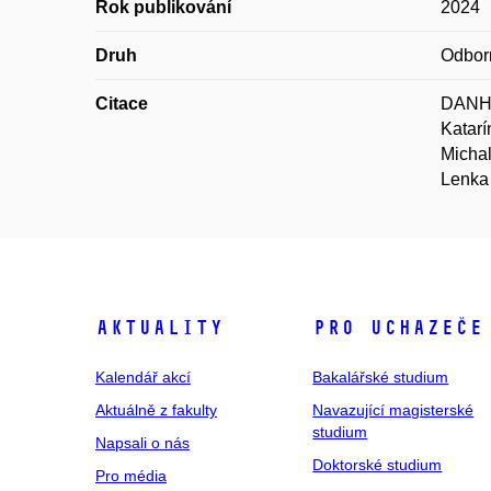
Rok publikování
2024
Druh
Odbor
Citace
DANHO
Katar
Micha
Lenka
Aktuality
Pro uchazeče
Kalendář akcí
Bakalářské studium
Aktuálně z fakulty
Navazující magisterské
studium
Napsali o nás
Doktorské studium
Pro média