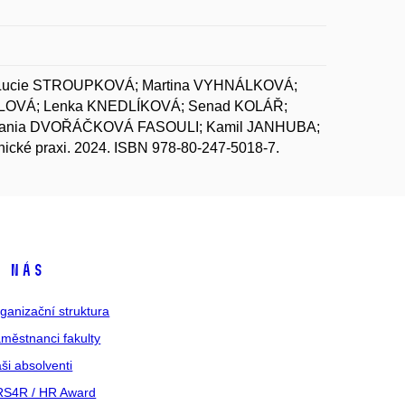
Lucie STROUPKOVÁ; Martina VYHNÁLKOVÁ;
NĚLOVÁ; Lenka KNEDLÍKOVÁ; Senad KOLÁŘ;
Stefania DVOŘÁČKOVÁ FASOULI; Kamil JANHUBA;
ické praxi. 2024. ISBN 978-80-247-5018-7.
 nás
ganizační struktura
městnanci fakulty
ši absolventi
S4R / HR Award