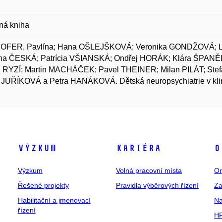
ná kniha
FER, Pavlína; Hana OŠLEJŠKOVÁ; Veronika GONDŽOVÁ; 
ína ČESKÁ; Patrícia VŠIANSKÁ; Ondřej HORÁK; Klára ŠPA
l RYZÍ; Martin MACHÁČEK; Pavel THEINER; Milan PILÁT; 
 JUŘÍKOVÁ a Petra HANÁKOVÁ. Dětská neuropsychiatrie v klin
Výzkum
Kariéra
O
Výzkum
Volná pracovní místa
Or
Řešené projekty
Pravidla výběrových řízení
Za
Habilitační a jmenovací
Na
řízení
HR