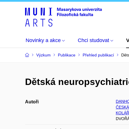
Novinky a akce
Chci studovat
Výzkum
Publikace
Přehled publikací
Děts
Dětská neuropsychiatrie
DANHO
Autoři
ČESKÁ 
KOLÁŘ
DVOŘÁ