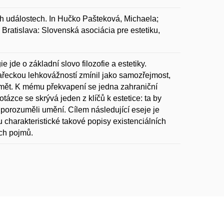
h událostech. In Hučko Pašteková, Michaela;
. Bratislava: Slovenská asociácia pre estetiku,
e jde o základní slovo filozofie a estetiky.
ařeckou lehkovážností zmínil jako samozřejmost,
umět. K mému překvapení se jedna zahraniční
otázce se skrývá jeden z klíčů k estetice: ta by
porozuměli umění. Cílem následující eseje je
u charakteristické takové popisy existenciálních
ých pojmů.