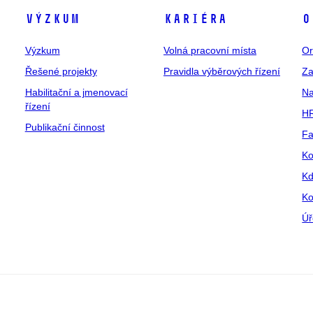
Výzkum
Kariéra
O
Výzkum
Volná pracovní místa
Or
Řešené projekty
Pravidla výběrových řízení
Za
Habilitační a jmenovací
Na
řízení
HR
Publikační činnost
Fa
Ko
Kd
Ko
Úř