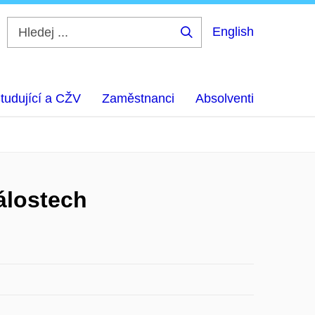
English
Hledej
...
tudující a CŽV
Zaměstnanci
Absolventi
álostech