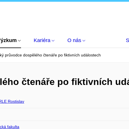
Výzkum
Kariéra
O nás
S
ký průvodce dospělého čtenáře po fiktivních událostech
ého čtenáře po fiktivních ud
LE Rostislav
ická fakulta