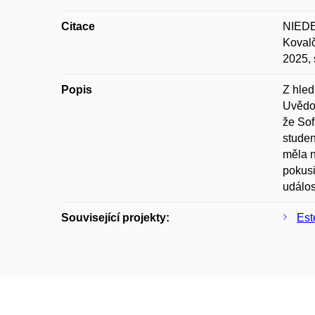
Citace
NIEDER
Kovalč
2025, 
Popis
Z hled
Uvědom
že Sof
studen
měla n
pokusi
událos
Související projekty:
Este