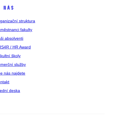
 nás
ganizační struktura
městnanci fakulty
ši absolventi
S4R / HR Award
kultní školy
merční služby
e nás najdete
ntakt
ední deska