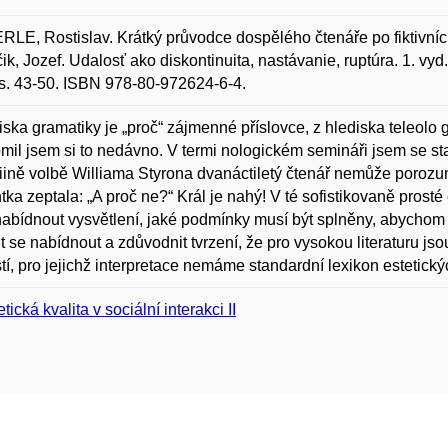
LE, Rostislav. Krátký průvodce dospělého čtenáře po fiktivníc
ik, Jozef. Udalosť ako diskontinuita, nastávanie, ruptúra. 1. vyd
s. 43-50. ISBN 978-80-972624-6-4.
iska gramatiky je „proč“ zájmenné příslovce, z hlediska teleolo gi
il jsem si to nedávno. V termi nologickém semináři jsem se st
iině volbě Williama Styrona dvanáctiletý čtenář nemůže poroz
tka zeptala: „A proč ne?“ Král je nahý! V té sofistikovaně prosté 
abídnout vysvětlení, jaké podmínky musí být splněny, abychom 
t se nabídnout a zdůvodnit tvrzení, že pro vysokou literaturu jso
tí, pro jejichž interpretace nemáme standardní lexikon estetick
tická kvalita v sociální interakci II