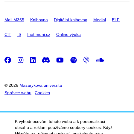
Mail M365
Knihovna
Digitální knihovna
Medial
ELF
CIT
IS
Inet.muni.cz
Online výuka
Facebook
Instagram
LinkedIn
Discord
Youtube
Spotify
Podcast
SoundC
© 2026
Masarykova univerzita
Správce webu
Cookies
K vyhodnocování tohoto webu a k personalizaci
obsahu a reklam používáme soubory cookies. Když
klikněte na „přijmout cookies", poskytnete nám