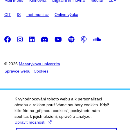
Mail M365
Knihovna
Digitální knihovna
Medial
ELF
CIT
IS
Inet.muni.cz
Online výuka
Facebook
Instagram
LinkedIn
Discord
Youtube
Spotify
Podcast
SoundC
© 2026
Masarykova univerzita
Správce webu
Cookies
K vyhodnocování tohoto webu a k personalizaci
obsahu a reklam používáme soubory cookies. Když
klikněte na „přijmout cookies", poskytnete nám
souhlas k jejich uložení, správě a analýze.
Upravit možnosti