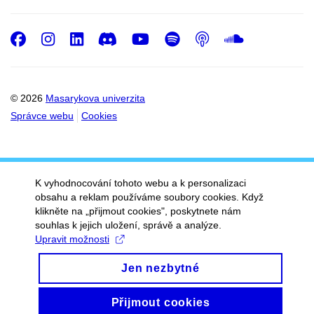
Facebook
Instagram
LinkedIn
Discord
Youtube
Spotify
Podcast
SoundC
© 2026
Masarykova univerzita
Správce webu
Cookies
K vyhodnocování tohoto webu a k personalizaci
obsahu a reklam používáme soubory cookies. Když
klikněte na „přijmout cookies", poskytnete nám
souhlas k jejich uložení, správě a analýze.
Upravit možnosti
Jen nezbytné
Přijmout cookies