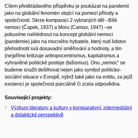
Cílem předkládaného příspěvku je poukázat na pandemii
jako na globální fenomén stojící na pomezí přírody a
společnosti. Skrze komparaci 2 vybraných děl –Bílé
nemoci (Čapek, 1937) a Moru (Camus, 1947) –se
pokusíme nahlédnout na koncept globální nemoci
(pandemie) jako na mocného hybatele, který nutí lidstvo
přehodnotit svá dosavadní směřování a hodnoty, a tím
(ne)přímo kritizuje antropocentrismus, kapitalismus a
vyhraněné politické postoje (fašismus). Onu „nemoc“ se
budeme snažit dešifrovat nejen jako symbol politicko-
sociální situace v Evropě, nýbrž také jako na entitu, za jejíž
existenci je společnost parciálně či zcela odpovědna.
Související projekty:
Výzkum literatury a kultury v komparativní, intermediální
a didaktické perspektivě