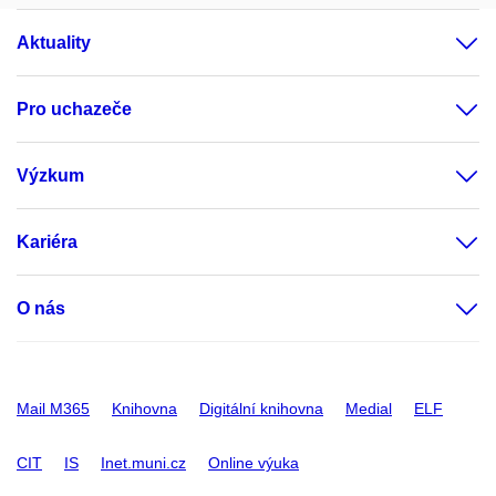
Aktuality
Pro uchazeče
Výzkum
Kariéra
O nás
Mail M365
Knihovna
Digitální knihovna
Medial
ELF
CIT
IS
Inet.muni.cz
Online výuka