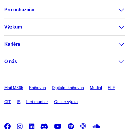
Pro uchazeče
Výzkum
Kariéra
O nás
Mail M365
Knihovna
Digitální knihovna
Medial
ELF
CIT
IS
Inet.muni.cz
Online výuka
Facebook
Instagram
LinkedIn
Discord
Youtube
Spotify
Podcast
SoundC