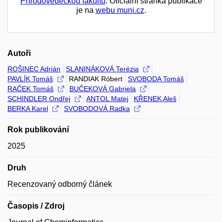
Přírodovědeckou fakultu
. Oficiální stránka publikace
je na
webu muni.cz
.
Autoři
ROŠINEC Adrián
SLANINÁKOVÁ Terézia
PAVLÍK Tomáš
RANDIAK Róbert
SVOBODA Tomáš
RAČEK Tomáš
BUČEKOVÁ Gabriela
SCHINDLER Ondřej
ANTOL Matej
KŘENEK Aleš
BERKA Karel
SVOBODOVÁ Radka
Rok publikování
2025
Druh
Recenzovaný odborný článek
Časopis / Zdroj