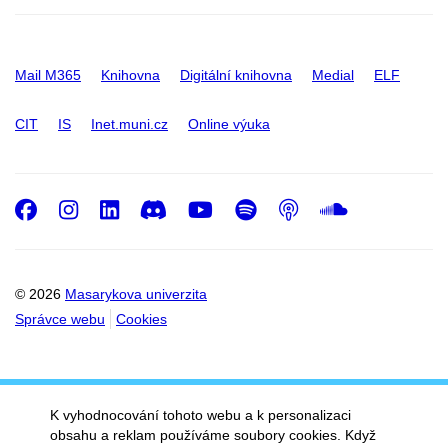
Mail M365
Knihovna
Digitální knihovna
Medial
ELF
CIT
IS
Inet.muni.cz
Online výuka
Facebook
Instagram
LinkedIn
Discord
Youtube
Spotify
Podcast
SoundC
© 2026
Masarykova univerzita
Správce webu
Cookies
K vyhodnocování tohoto webu a k personalizaci
obsahu a reklam používáme soubory cookies. Když