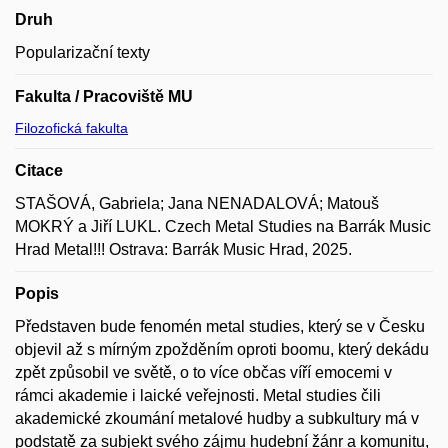
Druh
Popularizační texty
Fakulta / Pracoviště MU
Filozofická fakulta
Citace
STAŠOVÁ, Gabriela; Jana NENADALOVÁ; Matouš
MOKRÝ a Jiří LUKL. Czech Metal Studies na Barrák Music
Hrad Metal!!! Ostrava: Barrák Music Hrad, 2025.
Popis
Představen bude fenomén metal studies, který se v Česku
objevil až s mírným zpožděním oproti boomu, který dekádu
zpět způsobil ve světě, o to více občas víří emocemi v
rámci akademie i laické veřejnosti. Metal studies čili
akademické zkoumání metalové hudby a subkultury má v
podstatě za subjekt svého zájmu hudební žánr a komunitu,