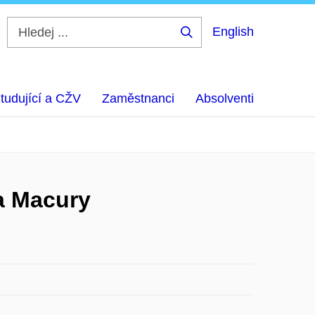
English
Hledej
...
tudující a CŽV
Zaměstnanci
Absolventi
a Macury