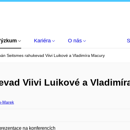
Výzkum
Kariéra
O nás
S
án Seitsmes rahukevad Viivi Luikové a Vladimíra Macury
vad Viivi Luikové a Vladimír
n-Marek
prezentace na konferencích