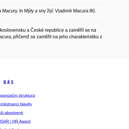
acury. In Mýty a sny žijí: Vladimír Macura 80.
eskoslovensku a České republice a zaměřil se na
cura, přičemž se zaměřil na jeho charakteristiku z
 nás
ganizační struktura
městnanci fakulty
ši absolventi
S4R / HR Award