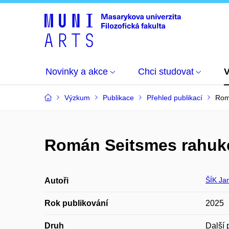
Novinky a akce
Chci studovat
Výzkum
Publikace
Přehled publikací
Rom
Román Seitsmes rahuke
ŠÍK Ja
Autoři
Rok publikování
2025
Druh
Další 