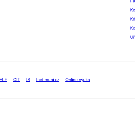
Fa
Ko
Kd
Ko
Úř
ELF
CIT
IS
Inet.muni.cz
Online výuka