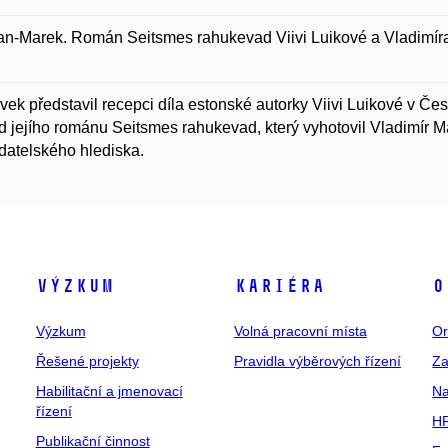
an-Marek. Román Seitsmes rahukevad Viivi Luikové a Vladimíra M
vek představil recepci díla estonské autorky Viivi Luikové v Č
d jejího románu Seitsmes rahukevad, který vyhotovil Vladimír Ma
datelského hlediska.
Výzkum
Kariéra
O
Výzkum
Volná pracovní místa
Or
Řešené projekty
Pravidla výběrových řízení
Za
Habilitační a jmenovací
Na
řízení
HR
Publikační činnost