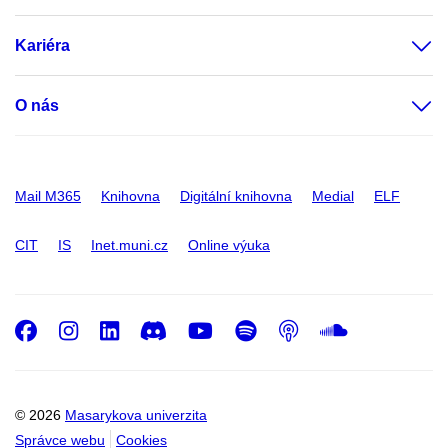
Kariéra
O nás
Mail M365
Knihovna
Digitální knihovna
Medial
ELF
CIT
IS
Inet.muni.cz
Online výuka
Facebook
Instagram
LinkedIn
Discord
Youtube
Spotify
Podcast
SoundC
© 2026
Masarykova univerzita
Správce webu
Cookies