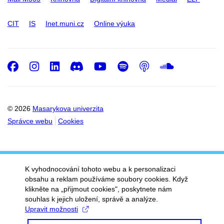
CIT
IS
Inet.muni.cz
Online výuka
Facebook
Instagram
LinkedIn
Discord
Youtube
Spotify
Podcast
SoundC
© 2026
Masarykova univerzita
Správce webu
Cookies
K vyhodnocování tohoto webu a k personalizaci
obsahu a reklam používáme soubory cookies. Když
klikněte na „přijmout cookies", poskytnete nám
souhlas k jejich uložení, správě a analýze.
Upravit možnosti