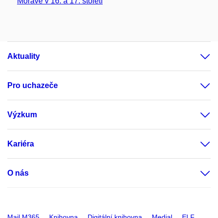
Moravě v 16. a 17. století
Aktuality
Pro uchazeče
Výzkum
Kariéra
O nás
Mail M365
Knihovna
Digitální knihovna
Medial
ELF