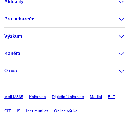
Aktuality
Pro uchazeče
Výzkum
Kariéra
O nás
Mail M365
Knihovna
Digitální knihovna
Medial
ELF
CIT
IS
Inet.muni.cz
Online výuka