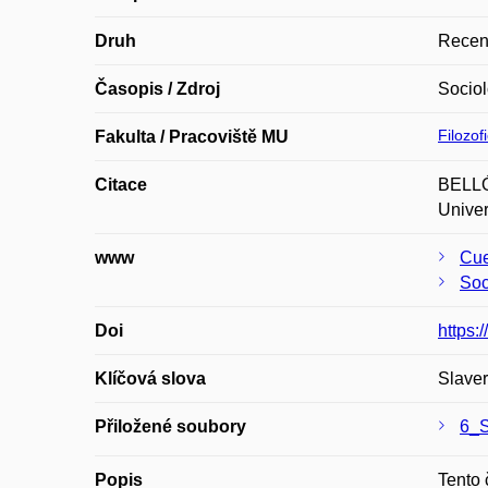
Druh
Recen
Časopis / Zdroj
Sociol
Filozof
Fakulta / Pracoviště MU
Citace
BELLÓN
Univer
www
Cue
Soc
Doi
https:
Klíčová slova
Slaver
Přiložené soubory
6_S
Popis
Tento 