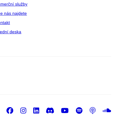
merční služby
e nás najdete
ntakt
ední deska
Facebook
Instagram
LinkedIn
Discord
Youtube
Spotify
Podcast
Sound