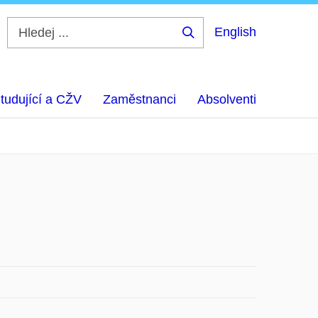
English
Hledej
...
tudující a CŽV
Zaměstnanci
Absolventi