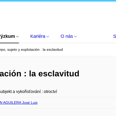
Výzkum
Kariéra
O nás
S
po, sujeto y explotación : la esclavitud
ación : la esclavitud
subjekt a vykořisťování : otroctví
 AGUILERA José Luis