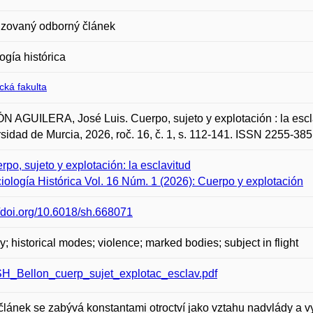
zovaný odborný článek
ogía histórica
ická fakulta
 AGUILERA, José Luis. Cuerpo, sujeto y explotación : la escl
sidad de Murcia, 2026, roč. 16, č. 1, s. 112-141. ISSN 2255-385
rpo, sujeto y explotación: la esclavitud
iología Histórica Vol. 16 Núm. 1 (2026): Cuerpo y explotación
//doi.org/10.6018/sh.668071
y; historical modes; violence; marked bodies; subject in flight
H_Bellon_cuerp_sujet_explotac_esclav.pdf
článek se zabývá konstantami otroctví jako vztahu nadvlády a vy