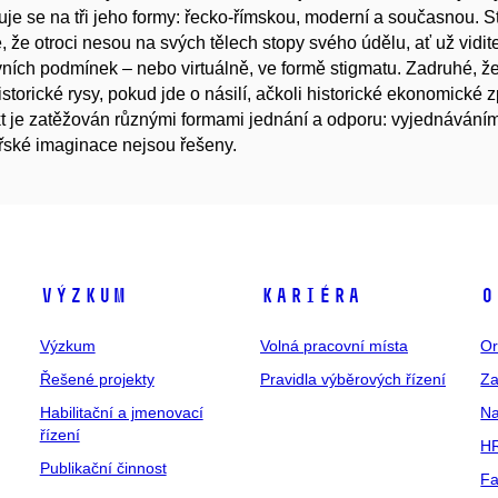
je se na tři jeho formy: řecko-římskou, moderní a současnou. St
, že otroci nesou na svých tělech stopy svého údělu, ať už vidi
ních podmínek – nebo virtuálně, ve formě stigmatu. Zadruhé, že
istorické rysy, pokud jde o násilí, ačkoli historické ekonomické z
t je zatěžován různými formami jednání a odporu: vyjednávání
řské imaginace nejsou řešeny.
Výzkum
Kariéra
O
Výzkum
Volná pracovní místa
Or
Řešené projekty
Pravidla výběrových řízení
Za
Habilitační a jmenovací
Na
řízení
HR
Publikační činnost
Fa