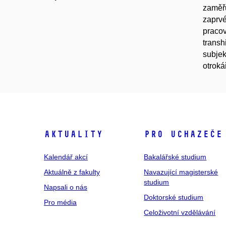
zaměřu
zaprvé
pracov
transh
subjek
otroká
Aktuality
Pro uchazeče
Kalendář akcí
Bakalářské studium
Aktuálně z fakulty
Navazující magisterské
studium
Napsali o nás
Doktorské studium
Pro média
Celoživotní vzdělávání