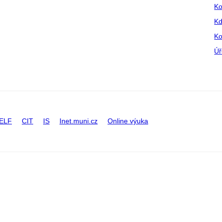
Ko
Kd
Ko
Úř
ELF
CIT
IS
Inet.muni.cz
Online výuka