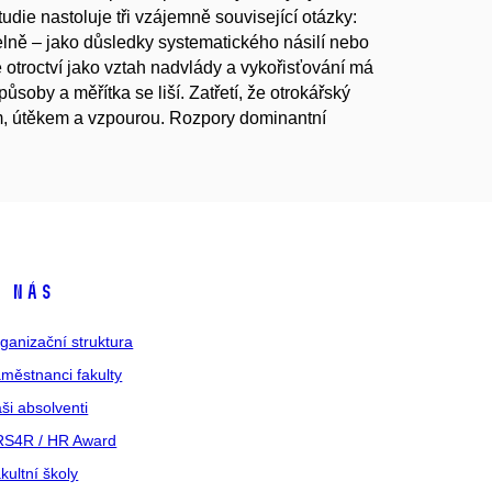
udie nastoluje tři vzájemně související otázky:
telně – jako důsledky systematického násilí nebo
 otroctví jako vztah nadvlády a vykořisťování má
působy a měřítka se liší. Zatřetí, že otrokářský
m, útěkem a vzpourou. Rozpory dominantní
 nás
ganizační struktura
městnanci fakulty
ši absolventi
S4R / HR Award
kultní školy