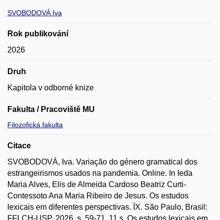
SVOBODOVÁ Iva
Rok publikování
2026
Druh
Kapitola v odborné knize
Fakulta / Pracoviště MU
Filozofická fakulta
Citace
SVOBODOVÁ, Iva. Variação do género gramatical dos
estrangeirismos usados na pandemia. Online. In Ieda
Maria Alves, Elis de Almeida Cardoso Beatriz Curti-
Contessoto Ana Maria Ribeiro de Jesus. Os estudos
lexicais em diferentes perspectivas. ÏX. São Paulo, Brasil:
FFLCH-USP, 2026, s. 59-71, 11 s. Os estudos lexicais em