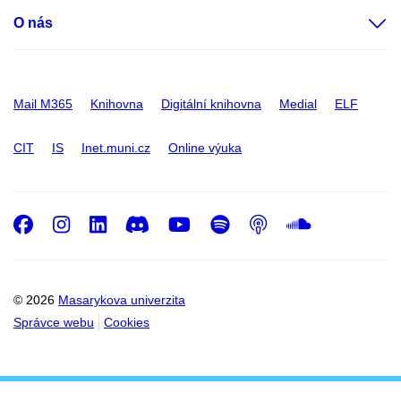
O nás
Mail M365
Knihovna
Digitální knihovna
Medial
ELF
CIT
IS
Inet.muni.cz
Online výuka
Facebook
Instagram
LinkedIn
Discord
Youtube
Spotify
Podcast
SoundC
© 2026
Masarykova univerzita
Správce webu
Cookies