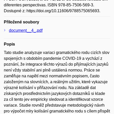
diferentes perspectivas. ISBN 978-85-7506-569-3.
Dostupné z: https://doi.org/10.11606/9788575065693.
Přiložené soubory
document__4_.pdf
Popis
Tato studie analyzuje variaci gramatického rodu cizích slov
spojených s obdobím pandemie COVID-19 a vychází z
poznání, že integrace těchto výrazů do přijímajících jazyků
není vždy stabilní ani plně ustálená normou. Práce se
zaměřuje na napětí mezi normativním popisem, často
založeným na slovnících, a reálným užitím, které vykazuje
výrazné kolísání v přiřazování rodu. Na základě dat
získaných prostřednictvím jazykových dotazníků si klade
za cíl tento jev empiricky sledovat a identifikovat vzorce
variace. Studie rovněž představuje metodologický návrh
pro výpočet míry kolísání gramatického rodu s cílem přispět