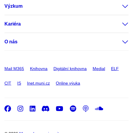
Výzkum
Kariéra
O nás
Mail M365
Knihovna
Digitální knihovna
Medial
ELF
CIT
IS
Inet.muni.cz
Online výuka
Facebook
Instagram
LinkedIn
Discord
Youtube
Spotify
Podcast
SoundC