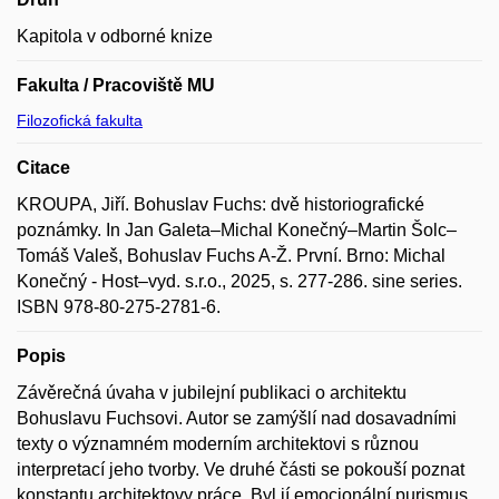
Kapitola v odborné knize
Fakulta / Pracoviště MU
Filozofická fakulta
Citace
KROUPA, Jiří. Bohuslav Fuchs: dvě historiografické
poznámky. In Jan Galeta–Michal Konečný–Martin Šolc–
Tomáš Valeš, Bohuslav Fuchs A-Ž. První. Brno: Michal
Konečný - Host–vyd. s.r.o., 2025, s. 277-286. sine series.
ISBN 978-80-275-2781-6.
Popis
Závěrečná úvaha v jubilejní publikaci o architektu
Bohuslavu Fuchsovi. Autor se zamýšlí nad dosavadními
texty o významném moderním architektovi s různou
interpretací jeho tvorby. Ve druhé části se pokouší poznat
konstantu architektovy práce. Byl jí emocionální purismus,