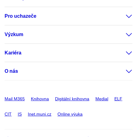
Pro uchazeče
Výzkum
Kariéra
O nás
Mail M365
Knihovna
Digitální knihovna
Medial
ELF
CIT
IS
Inet.muni.cz
Online výuka