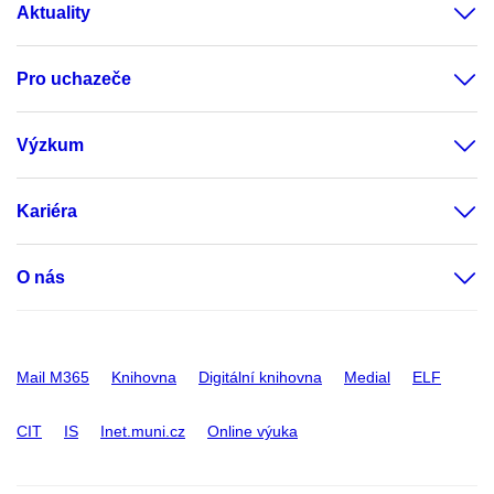
Aktuality
Pro uchazeče
Výzkum
Kariéra
O nás
Mail M365
Knihovna
Digitální knihovna
Medial
ELF
CIT
IS
Inet.muni.cz
Online výuka