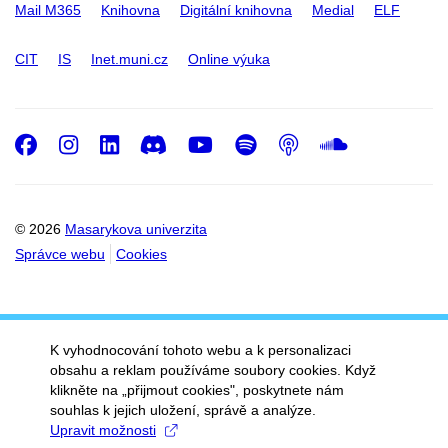
Mail M365
Knihovna
Digitální knihovna
Medial
ELF
CIT
IS
Inet.muni.cz
Online výuka
Facebook
Instagram
LinkedIn
Discord
Youtube
Spotify
Podcast
SoundC
© 2026
Masarykova univerzita
Správce webu
Cookies
K vyhodnocování tohoto webu a k personalizaci
obsahu a reklam používáme soubory cookies. Když
klikněte na „přijmout cookies", poskytnete nám
souhlas k jejich uložení, správě a analýze.
Upravit možnosti