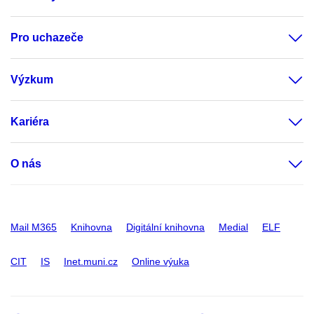
Pro uchazeče
Výzkum
Kariéra
O nás
Mail M365
Knihovna
Digitální knihovna
Medial
ELF
CIT
IS
Inet.muni.cz
Online výuka