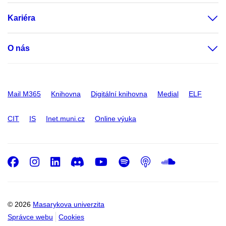
Kariéra
O nás
Mail M365
Knihovna
Digitální knihovna
Medial
ELF
CIT
IS
Inet.muni.cz
Online výuka
Facebook
Instagram
LinkedIn
Discord
Youtube
Spotify
Podcast
SoundC
© 2026
Masarykova univerzita
Správce webu
Cookies